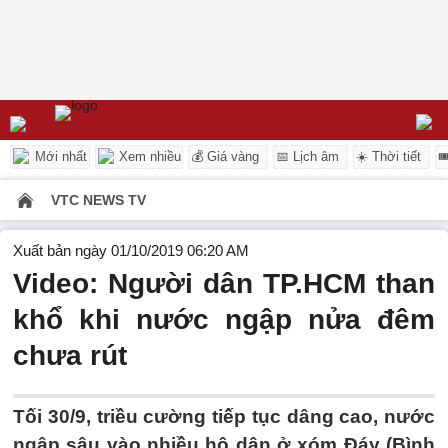
Mới nhất
Xem nhiều
💰 Giá vàng
📅 Lịch âm
☀️ Thời tiết

VTC NEWS TV
Xuất bản ngày 01/10/2019 06:20 AM
Video: Người dân TP.HCM than
khổ khi nước ngập nửa đêm
chưa rút
Tối 30/9, triều cường tiếp tục dâng cao, nước
ngập sâu vào nhiều hộ dân ở xóm Đáy (Bình