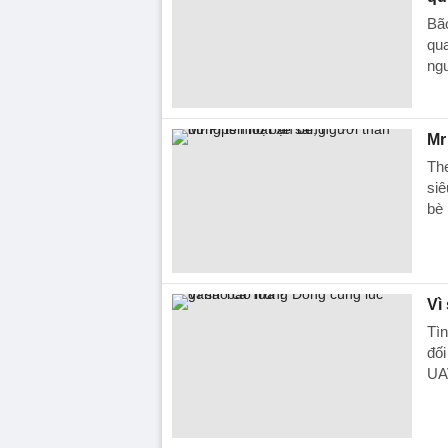
Bão
qua
ngu
Mr
Th
siê
bè 
Vì
Tìn
đối
UAV