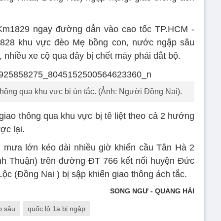
 Km1829 ngay đường dẫn vào cao tốc TP.HCM -
828 khu vực đèo Mẹ bồng con, nước ngập sâu
 nhiều xe cộ qua đây bị chết máy phải dắt bộ.
hông qua khu vực bị ùn tắc. (Ảnh: Người Đồng Nai).
iao thông qua khu vực bị tê liệt theo cả 2 hướng
c lại.
 mưa lớn kéo dài nhiều giờ khiến cầu Tân Hà 2
nh Thuận) trên đường ĐT 766 kết nối huyện Đức
ộc (Đồng Nai ) bị sập khiến giao thông ách tắc.
SONG NGƯ - QUANG HẢI
p sâu
quốc lộ 1a bị ngập