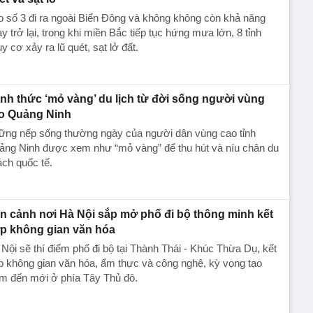
 số 3 đi ra ngoài Biển Đông và không không còn khả năng
y trở lại, trong khi miền Bắc tiếp tục hứng mưa lớn, 8 tỉnh
y cơ xảy ra lũ quét, sạt lở đất.
nh thức ‘mỏ vàng’ du lịch từ đời sống người vùng
o Quảng Ninh
ững nếp sống thường ngày của người dân vùng cao tỉnh
ảng Ninh được xem như “mỏ vàng” để thu hút và níu chân du
ch quốc tế.
n cảnh nơi Hà Nội sắp mở phố đi bộ thông minh kết
p không gian văn hóa
Nội sẽ thí điểm phố đi bộ tại Thành Thái - Khúc Thừa Dụ, kết
 không gian văn hóa, ẩm thực và công nghệ, kỳ vọng tạo
ểm đến mới ở phía Tây Thủ đô.