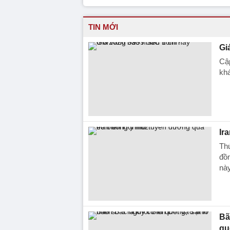
TIN MỚI
Gi
Cập
kh
Ir
Thứ
đồ
này
Bã
qu