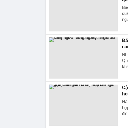
Bão
qua
ngu
Đá
ca
Nh
Qu
khá
Cậ
hợ
Hà 
hợp
đi