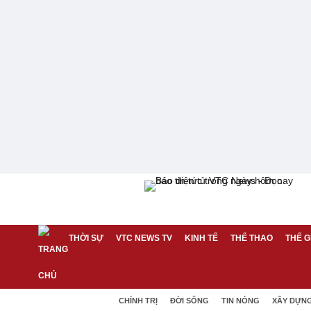
THỜI SỰ
VTC NEWS TV
KINH TẾ
THỂ THAO
THẾ G
CHÍNH TRỊ
ĐỜI SỐNG
TIN NÓNG
XÂY DỰN