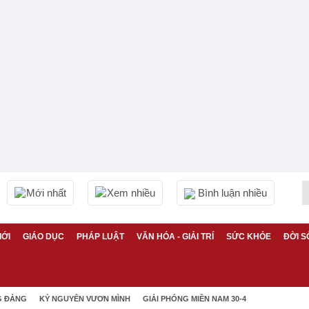
Mới nhất
Xem nhiều
Bình luận nhiều
IỚI
GIÁO DỤC
PHÁP LUẬT
VĂN HÓA - GIẢI TRÍ
SỨC KHỎE
ĐỜI S
G ĐẢNG
KỶ NGUYÊN VƯƠN MÌNH
GIẢI PHÓNG MIỀN NAM 30-4