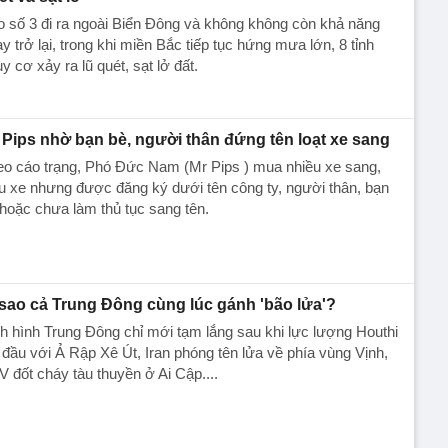
 số 3 đi ra ngoài Biển Đông và không không còn khả năng
y trở lại, trong khi miền Bắc tiếp tục hứng mưa lớn, 8 tỉnh
y cơ xảy ra lũ quét, sạt lở đất.
 Pips nhờ bạn bè, người thân đứng tên loạt xe sang
eo cáo trạng, Phó Đức Nam (Mr Pips ) mua nhiều xe sang,
u xe nhưng được đăng ký dưới tên công ty, người thân, bạn
hoặc chưa làm thủ tục sang tên.
 sao cả Trung Đông cùng lúc gánh 'bão lửa'?
h hình Trung Đông chỉ mới tạm lắng sau khi lực lượng Houthi
 đầu với Ả Rập Xê Út, Iran phóng tên lửa về phía vùng Vịnh,
 đốt cháy tàu thuyền ở Ai Cập....