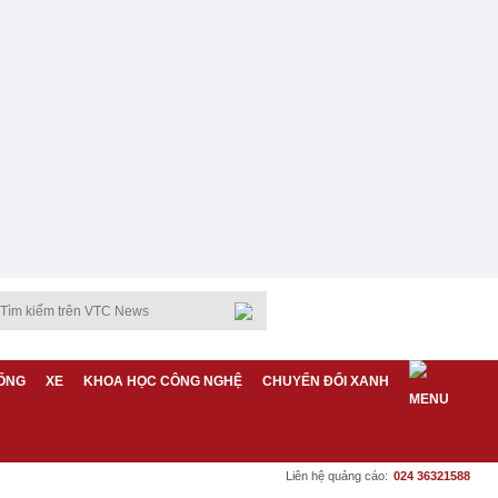
ỐNG
XE
KHOA HỌC CÔNG NGHỆ
CHUYỂN ĐỔI XANH
Liên hệ quảng cáo:
024 36321588