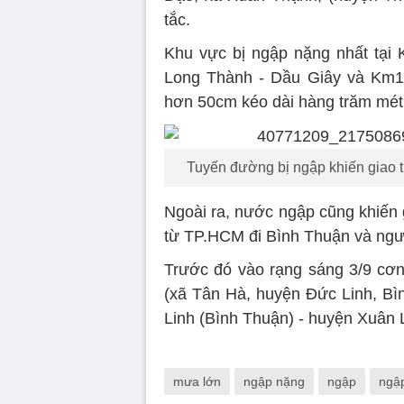
tắc.
Khu vực bị ngập nặng nhất tại
Long Thành - Dầu Giây và Km1
hơn 50cm kéo dài hàng trăm mét,
Tuyến đường bị ngập khiến giao t
Ngoài ra, nước ngập cũng khiến g
từ TP.HCM đi Bình Thuận và ngượ
Trước đó vào rạng sáng 3/9 cơn
(xã Tân Hà, huyện Đức Linh, Bì
Linh (Bình Thuận) - huyện Xuân L
mưa lớn
ngập nặng
ngập
ngậ