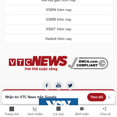
Giá lúa gạo hôm nay
XSMN hôm nay
XSMB hôm nay
XSMT hôm nay
Vietlott hôm nay
Nhận tin VTC News trên Google
×
Theo dõi
Trang chủ
Xem nhiều
Bình luận
Chia sẻ
Cỡ chữ