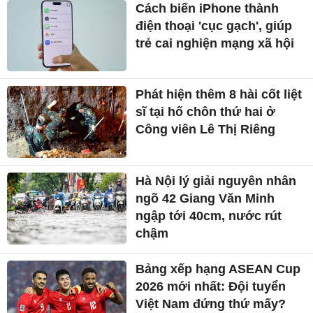
Cách biến iPhone thành
điện thoại 'cục gạch', giúp
trẻ cai nghiện mạng xã hội
Phát hiện thêm 8 hài cốt liệt
sĩ tại hố chôn thứ hai ở
Công viên Lê Thị Riêng
Hà Nội lý giải nguyên nhân
ngõ 42 Giang Văn Minh
ngập tới 40cm, nước rút
chậm
Bảng xếp hạng ASEAN Cup
2026 mới nhất: Đội tuyển
Việt Nam đứng thứ mấy?