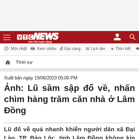
Mới nhất
Xem nhiều
💰 Giá vàng
📅 Lịch âm
☀️ Thời tiết

Thời sự
Xuất bản ngày 19/06/2019 05:00 PM
Ảnh: Lũ sầm sập đổ về, nhấn
chìm hàng trăm căn nhà ở Lâm
Đồng
Lũ đổ về quá nhanh khiến người dân xã Đại
Lào, TP. Bảo Lộc, tỉnh Lâm Đồng không kịp