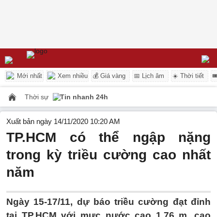
Mới nhất
Xem nhiều
💰 Giá vàng
📅 Lịch âm
☀️ Thời tiết

Thời sự
Tin nhanh 24h
Xuất bản ngày 14/11/2020 10:20 AM
TP.HCM có thể ngập nặng
trong kỳ triều cường cao nhất
năm
Ngày 15-17/11, dự báo triều cường đạt đỉnh
tại TP.HCM với mực nước cao 1,76 m, cao