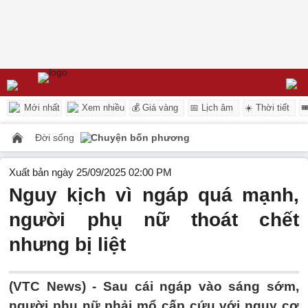
Mới nhất
Xem nhiều
💰 Giá vàng
📅 Lịch âm
☀️ Thời tiết

Đời sống
Chuyện bốn phương
Xuất bản ngày 25/09/2025 02:00 PM
Nguy kịch vì ngáp quá mạnh,
người phụ nữ thoát chết
nhưng bị liệt
(VTC News) -
Sau cái ngáp vào sáng sớm,
người phụ nữ phải mổ cấp cứu với nguy cơ