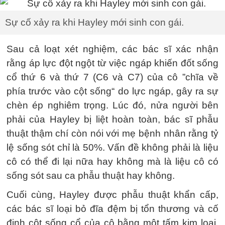
Sự cố xảy ra khi Hayley mới sinh con gái.
Sau cả loạt xét nghiệm, các bác sĩ xác nhận
rằng áp lực đột ngột từ việc ngáp khiến đốt sống
cổ thứ 6 và thứ 7 (C6 và C7) của cô ”chĩa về
phía trước vào cột sống“ do lực ngáp, gây ra sự
chèn ép nghiêm trọng. Lúc đó, nửa người bên
phải của Hayley bị liệt hoàn toàn, bác sĩ phẫu
thuật thậm chí còn nói với mẹ bệnh nhân rằng tỷ
lệ sống sót chỉ là 50%. Vấn đề không phải là liệu
cô có thể đi lại nữa hay không mà là liệu cô có
sống sót sau ca phẫu thuật hay không.
Cuối cùng, Hayley được phẫu thuật khẩn cấp,
các bác sĩ loại bỏ đĩa đệm bị tổn thương và cố
định cột sống cổ của cô bằng một tấm kim loại.