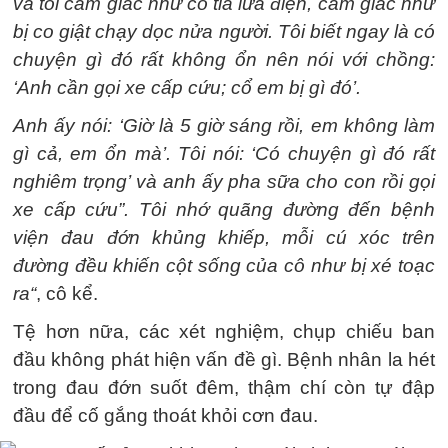
và tôi cảm giác như có tia lửa điện, cảm giác như
bị co giật chạy dọc nửa người. Tôi biết ngay là có
chuyện gì đó rất không ổn nên nói với chồng:
‘Anh cần gọi xe cấp cứu; cổ em bị gì đó’.
Anh ấy nói: ‘Giờ là 5 giờ sáng rồi, em không làm
gì cả, em ổn mà’. Tôi nói: ‘Có chuyện gì đó rất
nghiêm trọng’ và anh ấy pha sữa cho con rồi gọi
xe cấp cứu”. Tôi nhớ quãng đường đến bệnh
viện đau đớn khủng khiếp, mỗi cú xóc trên
đường đều khiến cột sống của cô như bị xé toạc
ra“
, cô kể.
Tệ hơn nữa, các xét nghiệm, chụp chiếu ban
đầu không phát hiện vấn đề gì. Bệnh nhân la hét
trong đau đớn suốt đêm, thậm chí còn tự đập
đầu để cố gắng thoát khỏi cơn đau.