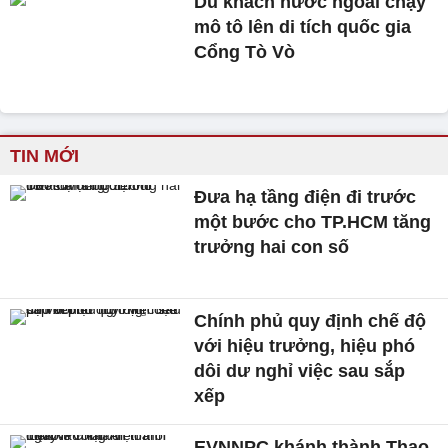
Du khách nước ngoài chạy
mô tô lên di tích quốc gia
Cổng Tò Vò
TIN MỚI
Đưa hạ tầng điện đi trước
một bước cho TP.HCM tăng
trưởng hai con số
Chính phủ quy định chế độ
với hiệu trưởng, hiệu phó
dôi dư nghỉ việc sau sắp
xếp
EVNNPC khánh thành Thao