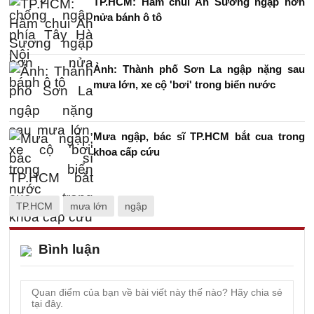
TP.HCM: Hầm chui An Sương ngập hơn
nửa bánh ô tô
Ảnh: Thành phố Sơn La ngập nặng sau
mưa lớn, xe cộ 'bơi' trong biển nước
Mưa ngập, bác sĩ TP.HCM bắt cua trong
khoa cấp cứu
TP.HCM
mưa lớn
ngập
Bình luận