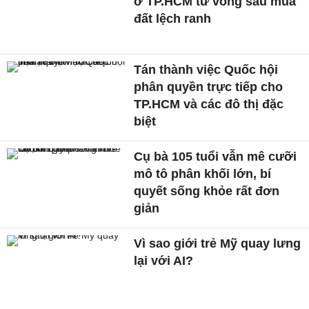
ở TP.HCM tử vong sau mua
đất lệch ranh
Tán thành việc Quốc hội
phân quyền trực tiếp cho
TP.HCM và các đô thị đặc
biệt
Cụ bà 105 tuổi vẫn mê cưỡi
mô tô phân khối lớn, bí
quyết sống khỏe rất đơn
giản
Vì sao giới trẻ Mỹ quay lưng
lại với AI?