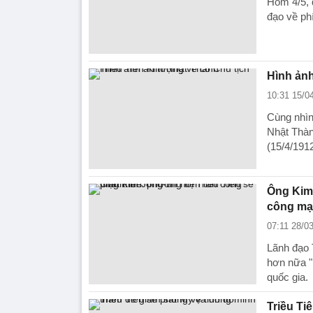
Hôm 4/5, 
đạo về ph
Hình ảnh
10:31 15/0
Cùng nhìn
Nhật Thàn
(15/4/1912
Ông Kim 
công mạ
07:11 28/0
Lãnh đạo 
hơn nữa "
quốc gia.
Triều Ti