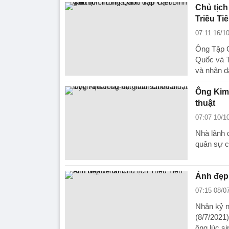
Chủ tịch
Triều Ti
07:11 16/1
Ông Tập C
Quốc và T
và nhân d
Ông Kim 
thuật
07:07 10/1
Nhà lãnh đ
quân sự c
Ảnh đẹp 
07:15 08/0
Nhân kỷ n
(8/7/2021
ông lúc si