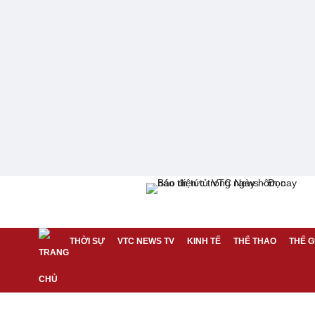
THỜI SỰ
VTC NEWS TV
KINH TẾ
THỂ THAO
THẾ G