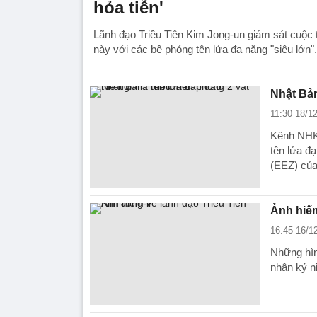
hỏa tiễn'
Lãnh đạo Triều Tiên Kim Jong-un giám sát cuộc 
này với các bệ phóng tên lửa đa năng "siêu lớn".
Nhật Bản
11:30 18/1
Kênh NHK d
tên lửa đ
(EEZ) của
Ảnh hiếm
16:45 16/1
Những hìn
nhân kỷ n