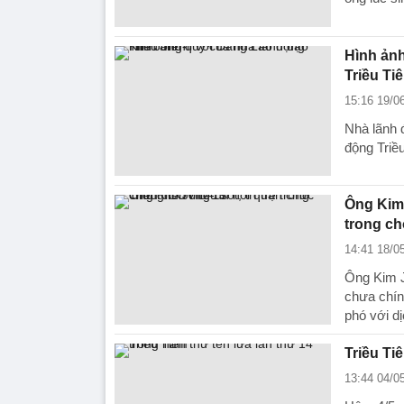
Hình ảnh
Triều Ti
15:16 19/0
Nhà lãnh 
động Triều
Ông Kim 
trong c
14:41 18/0
Ông Kim J
chưa chín 
phó với dị
Triều Ti
13:44 04/0