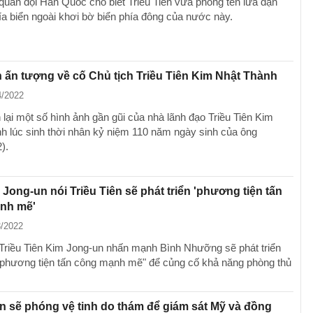
quân đội Hàn Quốc cho biết Triều Tiên vừa phóng tên lửa đạn
ía biển ngoài khơi bờ biển phía đông của nước này.
 ấn tượng về cố Chủ tịch Triều Tiên Kim Nhật Thành
4/2022
 lại một số hình ảnh gần gũi của nhà lãnh đạo Triều Tiên Kim
h lúc sinh thời nhân kỷ niệm 110 năm ngày sinh của ông
).
Jong-un nói Triều Tiên sẽ phát triển 'phương tiện tấn
nh mẽ'
3/2022
Triều Tiên Kim Jong-un nhấn mạnh Bình Nhưỡng sẽ phát triển
phương tiện tấn công mạnh mẽ" để củng cố khả năng phòng thủ
ên sẽ phóng vệ tinh do thám để giám sát Mỹ và đồng