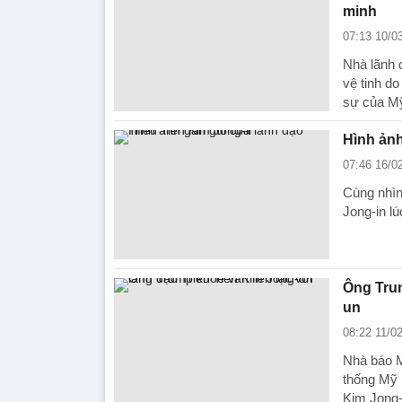
minh
07:13 10/0
Nhà lãnh 
vệ tinh d
sự của Mỹ
Hình ảnh
07:46 16/0
Cùng nhìn
Jong-in l
Ông Trum
un
08:22 11/0
Nhà báo M
thống Mỹ D
Kim Jong-