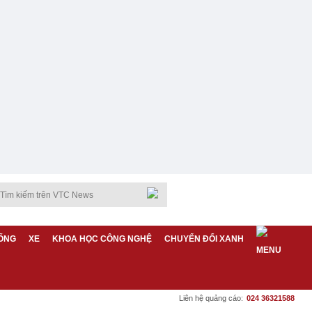
ỐNG
XE
KHOA HỌC CÔNG NGHỆ
CHUYỂN ĐỔI XANH
Liên hệ quảng cáo:
024 36321588