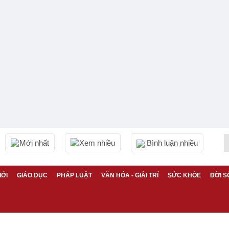
Mới nhất
Xem nhiều
Bình luận nhiều
IỚI
GIÁO DỤC
PHÁP LUẬT
VĂN HÓA - GIẢI TRÍ
SỨC KHỎE
ĐỜI S