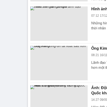
Hình ảnh
07:12 17/1
Những hìn
thời nhân
Ông Kim 
08:21 16/1
Lãnh đạo 
hơn một t
Ảnh: Đội
Quốc khá
14:27 09/0