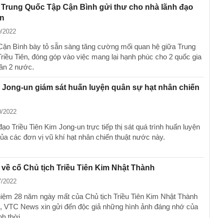
 Trung Quốc Tập Cận Bình gửi thư cho nhà lãnh đạo
ên
0/2022
ận Bình bày tỏ sẵn sàng tăng cường mối quan hệ giữa Trung
riều Tiên, đóng góp vào việc mang lại hạnh phúc cho 2 quốc gia
ân 2 nước.
Jong-un giám sát huấn luyện quân sự hạt nhân chiến
0/2022
ạo Triều Tiên Kim Jong-un trực tiếp thị sát quá trình huấn luyện
ủa các đơn vị vũ khí hạt nhân chiến thuật nước này.
về cố Chủ tịch Triều Tiên Kim Nhật Thành
7/2022
iệm 28 năm ngày mất của Chủ tịch Triều Tiên Kim Nhật Thành
), VTC News xin gửi đến độc giả những hình ảnh đáng nhớ của
nh thời.