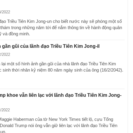
3/2022
đạo Triều Tiên Kim Jong-un cho biết nước này sẽ phóng một số
o thám trong những năm tới để nắm thông tin về hành động quân
 và đồng minh.
 gần gũi của lãnh đạo Triều Tiên Kim Jong-il
2/2022
 lại một số hình ảnh gần gũi của nhà lãnh đạo Triều Tiên Kim
úc sinh thời nhân kỷ niệm 80 năm ngày sinh của ông (16/2/2042).
p khoe vẫn liên lạc với lãnh đạo Triều Tiên Kim Jong-
2/2022
aggie Haberman của tờ New York Times tiết lộ, cựu Tổng
onald Trump nói ông vẫn giữ liên lạc với lãnh đạo Triều Tiên
un.