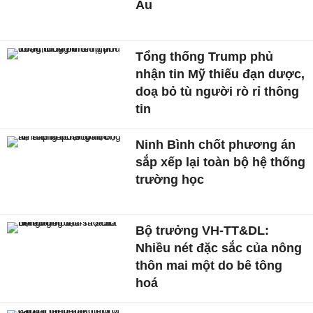
Âu
Tổng thống Trump phủ
nhận tin Mỹ thiếu đạn dược,
doạ bỏ tù người rò rỉ thông
tin
Ninh Bình chốt phương án
sắp xếp lại toàn bộ hệ thống
trường học
Bộ trưởng VH-TT&DL:
Nhiều nét đặc sắc của nông
thôn mai một do bê tông
hoá