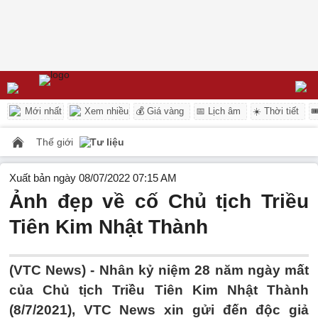
Mới nhất
Xem nhiều
💰 Giá vàng
📅 Lịch âm
☀️ Thời tiết

Thế giới
Tư liệu
Xuất bản ngày 08/07/2022 07:15 AM
Ảnh đẹp về cố Chủ tịch Triều
Tiên Kim Nhật Thành
(VTC News) -
Nhân kỷ niệm 28 năm ngày mất
của Chủ tịch Triều Tiên Kim Nhật Thành
(8/7/2021), VTC News xin gửi đến độc giả