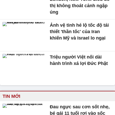
thị không thoát cảnh ngập
úng
Ảnh vệ tinh hé lộ tốc độ tái
thiết 'thần tốc' của Iran
khiến Mỹ và Israel lo ngại
Triệu người Việt nối dài
hành trình xá lợi Đức Phật
TIN MỚI
Đau ngực sau cơn sốt nhẹ,
bé gái 11 tuổi rơi vào sốc