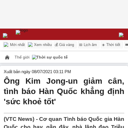
Mới nhất
Xem nhiều
💰 Giá vàng
📅 Lịch âm
☀️ Thời tiết

Thế giới
Thời sự quốc tế
Xuất bản ngày 08/07/2021 03:11 PM
Ông Kim Jong-un giảm cân,
tình báo Hàn Quốc khẳng định
'sức khoẻ tốt'
(VTC News) -
Cơ quan Tình báo Quốc gia Hàn
Quốc cho hay, gần đây, nhà lãnh đạo Triều