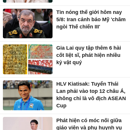
Tin nóng thế giới hôm nay
5/8: Iran cảnh báo Mỹ 'châm
ngòi Thế chiến III'
Gia Lai quy tập thêm 6 hài
cốt liệt sĩ, phát hiện nhiều
kỷ vật quý
HLV Kiatisak: Tuyển Thái
Lan phải vào top 12 châu Á,
không chỉ là vô địch ASEAN
Cup
Phát hiện có móc nối giữa
giáo viên và phụ huynh vụ