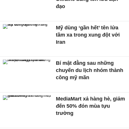
đạo
Mỹ dùng ‘gần hết’ tên lửa
tầm xa trong xung đột với
Iran
Bí mật đằng sau những
chuyến du lịch nhóm thành
công mỹ mãn
MediaMart xả hàng hè, giảm
đến 50% đón mùa tựu
trường