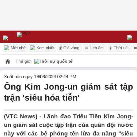
Mới nhất
Xem nhiều
💰 Giá vàng
📅 Lịch âm
☀️ Thời tiết

Thế giới
Thời sự quốc tế
Xuất bản ngày 19/03/2024 02:44 PM
Ông Kim Jong-un giám sát tập
trận 'siêu hỏa tiễn'
(VTC News) -
Lãnh đạo Triều Tiên Kim Jong-
un giám sát cuộc tập trận của quân đội nước
này với các bệ phóng tên lửa đa năng "siêu