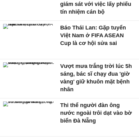
giám sát với việc lấy phiếu
tín nhiệm cán bộ
Báo Thái Lan: Gặp tuyển
Việt Nam ở FIFA ASEAN
Cup là cơ hội sửa sai
Vượt mưa trắng trời lúc 5h
sáng, bác sĩ chạy đua 'giờ
vàng' giữ khuôn mặt bệnh
nhân
Thi thể người đàn ông
nước ngoài trôi dạt vào bờ
biển Đà Nẵng