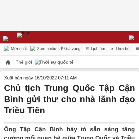
Mới nhất
Xem nhiều
💰 Giá vàng
📅 Lịch âm
☀️ Thời tiết

Thế giới
Thời sự quốc tế
Xuất bản ngày 16/10/2022 07:11 AM
Chủ tịch Trung Quốc Tập Cận
Bình gửi thư cho nhà lãnh đạo
Triều Tiên
Ông Tập Cận Bình bày tỏ sẵn sàng tăng
cường mối quan hệ giữa Trung Quốc và Triều