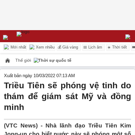
Mới nhất
Xem nhiều
💰 Giá vàng
📅 Lịch âm
☀️ Thời tiết

Thế giới
Thời sự quốc tế
Xuất bản ngày 10/03/2022 07:13 AM
Triều Tiên sẽ phóng vệ tinh do
thám để giám sát Mỹ và đồng
minh
(VTC News) -
Nhà lãnh đạo Triều Tiên Kim
Jong-un cho biết nước này sẽ phóng một số