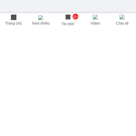
11+
Trang chủ
Xem nhiều
Video
Chia sẻ
Tin mới
THÔNG TIN HỮU ÍCH
Cập nhật nhanh các thông tin được quan tâm mỗi ngày
Lịch âm hôm nay