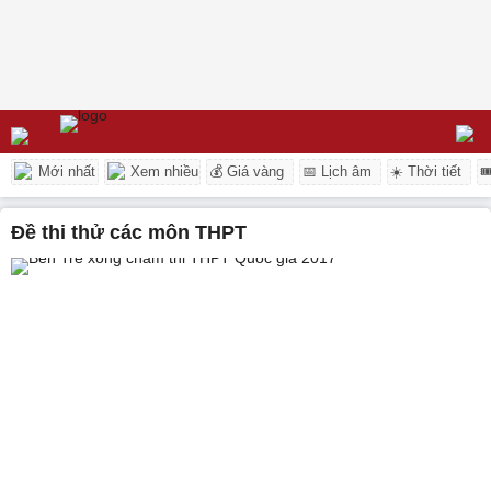
Mới nhất
Xem nhiều
💰 Giá vàng
📅 Lịch âm
☀️ Thời tiết

Đề thi thử các môn THPT