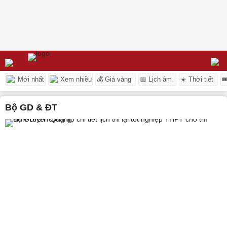
Mới nhất
Xem nhiều
💰 Giá vàng
📅 Lịch âm
☀️ Thời tiết

Bộ GD & ĐT