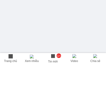
12+
Trang chủ
Xem nhiều
Video
Chia sẻ
Tin mới