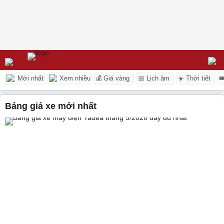
Mới nhất
Xem nhiều
💰 Giá vàng
📅 Lịch âm
☀️ Thời tiết

bảng giá xe mới nhất