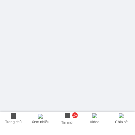
10+
Trang chủ
Xem nhiều
Video
Chia sẻ
Tin mới