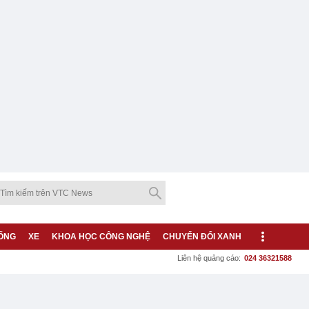
ỐNG
XE
KHOA HỌC CÔNG NGHỆ
CHUYỂN ĐỔI XANH
Liên hệ quảng cáo:
024 36321588