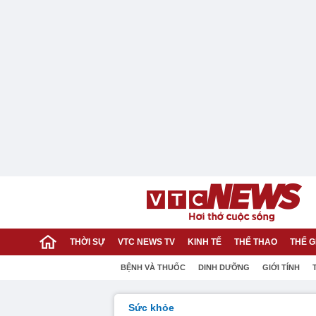
THỜI SỰ
VTC NEWS TV
KINH TẾ
THỂ THAO
THẾ G
BỆNH VÀ THUỐC
DINH DƯỠNG
GIỚI TÍNH
Sức khỏe