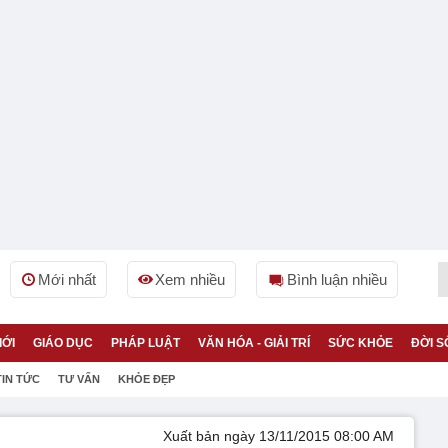
Mới nhất
Xem nhiều
Bình luận nhiều
IỚI
GIÁO DỤC
PHÁP LUẬT
VĂN HÓA - GIẢI TRÍ
SỨC KHỎE
ĐỜI S
TIN TỨC
TƯ VẤN
KHỎE ĐẸP
Xuất bản ngày 13/11/2015 08:00 AM