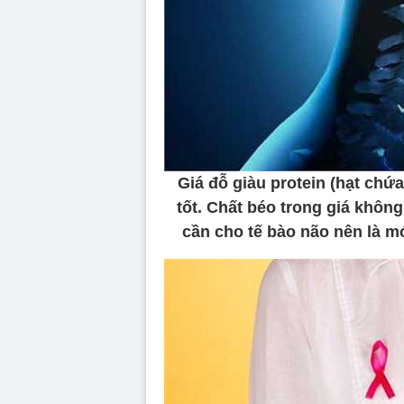
Giá đỗ giàu protein (hạt chứ
tốt. Chất béo trong giá khôn
cần cho tế bào não nên là mó