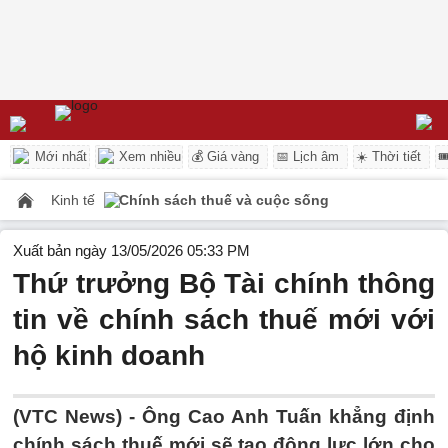
Mới nhất
Xem nhiều
💰 Giá vàng
📅 Lịch âm
☀️ Thời tiết

Kinh tế
Chính sách thuế và cuộc sống
Xuất bản ngày 13/05/2026 05:33 PM
Thứ trưởng Bộ Tài chính thông
tin về chính sách thuế mới với
hộ kinh doanh
(VTC News) -
Ông Cao Anh Tuấn khẳng định
chính sách thuế mới sẽ tạo động lực lớn cho