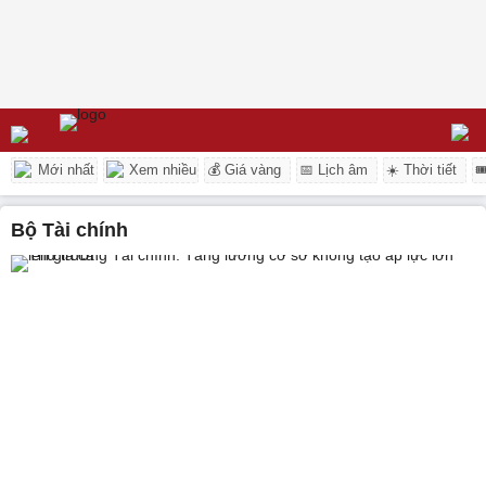
Mới nhất
Xem nhiều
💰 Giá vàng
📅 Lịch âm
☀️ Thời tiết

Bộ Tài chính