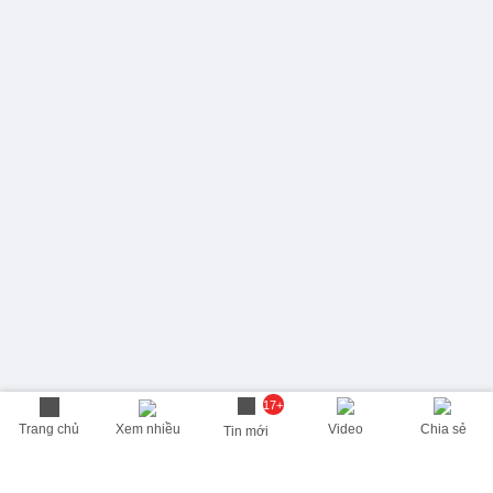
17+
Trang chủ
Xem nhiều
Video
Chia sẻ
Tin mới