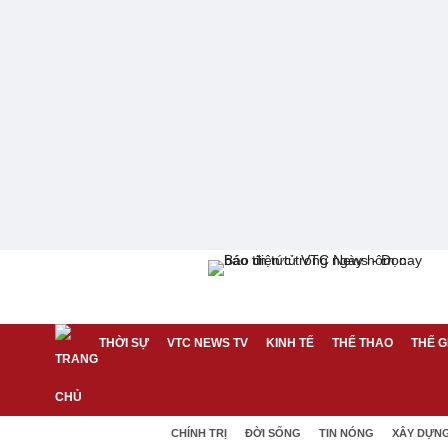
THỜI SỰ
VTC NEWS TV
KINH TẾ
THỂ THAO
THẾ G
CHÍNH TRỊ
ĐỜI SỐNG
TIN NÓNG
XÂY DỰN