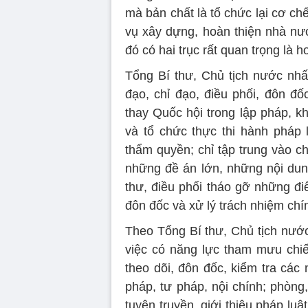
mà bản chất là tổ chức lại cơ ch
vụ xây dựng, hoàn thiện nhà nư
đó có hai trục rất quan trọng là h
Tổng Bí thư, Chủ tịch nước nhấ
đạo, chỉ đạo, điều phối, đôn đố
thay Quốc hội trong lập pháp, k
và tổ chức thực thi hành pháp
thẩm quyền; chỉ tập trung vào c
những đề án lớn, những nội dun
thư, điều phối tháo gỡ những đi
đôn đốc và xử lý trách nhiệm chí
Theo Tổng Bí thư, Chủ tịch nước
việc có năng lực tham mưu chiế
theo dõi, đôn đốc, kiểm tra các
pháp, tư pháp, nội chính; phòng,
tuyên truyền, giới thiệu pháp luậ