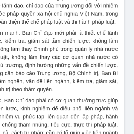
ế lãnh đạo, chỉ đạo của Trung ương đối với nhiệm
ớc pháp quyền xã hội chủ nghĩa Việt Nam, trong
oàn thiện thể chế pháp luật và thi hành pháp luật.
n mạnh, Ban Chỉ đạo mới phải là thiết chế lãnh
c, kiểm tra, giám sát tầm chiến lược; không làm
hông làm thay Chính phủ trong quản lý nhà nước
 luật, không làm thay các cơ quan nhà nước có
hủ trương, định hướng những vấn đề chiến lược,
g cần báo cáo Trung ương, Bộ Chính trị, Ban Bí
ểm nghẽn, vấn đề liên ngành, kiểm tra, giám sát,
nh trị theo thẩm quyền.
, Ban Chỉ đạo phải có cơ quan thường trực giúp
n lược, kinh nghiệm để điều phối liên ngành và
 nhiệm vụ phức tạp liên quan đến lập pháp, hành
 chống tham nhũng, tiêu cực, thực thi pháp luật,
t, cải cách tư pháp; cần có tổ giúp việc liên ngành