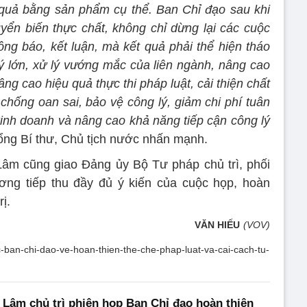
 quả bằng sản phẩm cụ thể. Ban Chỉ đạo sau khi
yển biến thực chất, không chỉ dừng lại các cuộc
ng báo, kết luận, mà kết quả phải thể hiện tháo
 lớn, xử lý vướng mắc của liên ngành, nâng cao
ng cao hiệu quả thực thi pháp luật, cải thiện chất
chống oan sai, bảo vệ công lý, giảm chi phí tuân
 kinh doanh và nâng cao khả năng tiếp cận công lý
Tổng Bí thư, Chủ tịch nước nhấn mạnh.
Lâm cũng giao Đảng ủy Bộ Tư pháp chủ trì, phối
ơng tiếp thu đầy đủ ý kiến của cuộc họp, hoàn
ị.
VĂN HIẾU
(VOV)
cac-ban-chi-dao-ve-hoan-thien-the-che-phap-luat-va-cai-cach-tu-
 Lâm chủ trì phiên họp Ban Chỉ đạo hoàn thiện