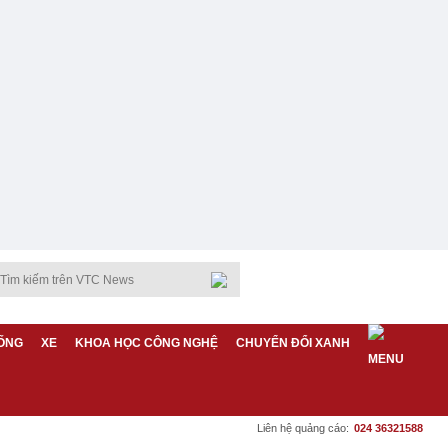
ỐNG
XE
KHOA HỌC CÔNG NGHỆ
CHUYỂN ĐỔI XANH
Liên hệ quảng cáo:
024 36321588