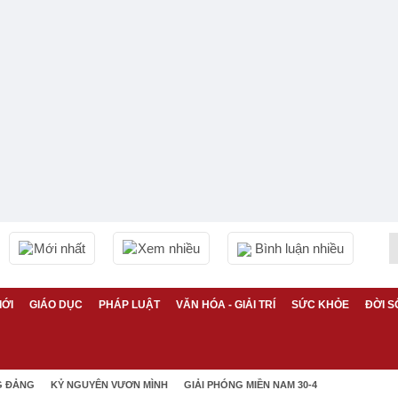
Mới nhất
Xem nhiều
Bình luận nhiều
IỚI
GIÁO DỤC
PHÁP LUẬT
VĂN HÓA - GIẢI TRÍ
SỨC KHỎE
ĐỜI S
G ĐẢNG
KỶ NGUYÊN VƯƠN MÌNH
GIẢI PHÓNG MIỀN NAM 30-4