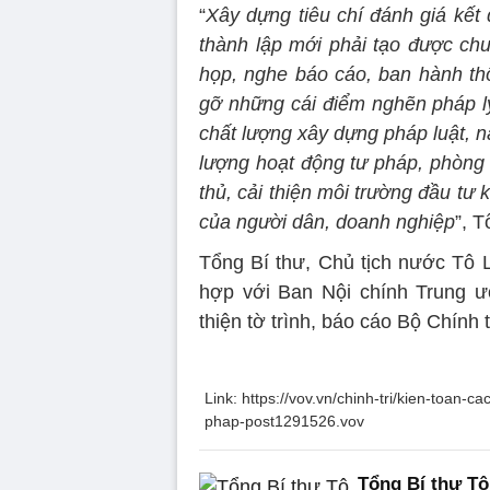
“
Xây dựng tiêu chí đánh giá kết
thành lập mới phải tạo được chu
họp, nghe báo cáo, ban hành thô
gỡ những cái điểm nghẽn pháp lý
chất lượng xây dựng pháp luật, nâ
lượng hoạt động tư pháp, phòng 
thủ, cải thiện môi trường đầu tư
của người dân, doanh nghiệp
”, 
Tổng Bí thư, Chủ tịch nước Tô 
hợp với Ban Nội chính Trung ư
thiện tờ trình, báo cáo Bộ Chính tr
Link: https://vov.vn/chinh-tri/kien-toan-
phap-post1291526.vov
Tổng Bí thư Tô