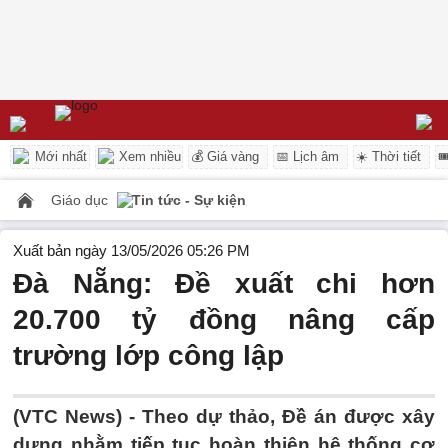
Mới nhất
Xem nhiều
💰 Giá vàng
📅 Lịch âm
☀️ Thời tiết

Giáo dục
Tin tức - Sự kiện
Xuất bản ngày 13/05/2026 05:26 PM
Đà Nẵng: Đề xuất chi hơn
20.700 tỷ đồng nâng cấp
trường lớp công lập
(VTC News) -
Theo dự thảo, Đề án được xây
dựng nhằm tiếp tục hoàn thiện hệ thống cơ