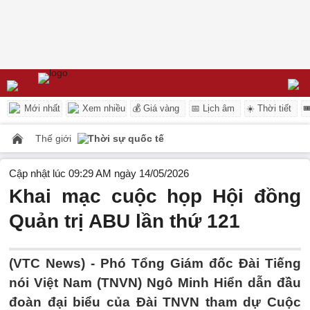
Mới nhất
Xem nhiều
💰 Giá vàng
📅 Lịch âm
☀️ Thời tiết

Thế giới
Thời sự quốc tế
Cập nhật lúc 09:29 AM ngày 14/05/2026
Khai mạc cuộc họp Hội đồng
Quản trị ABU lần thứ 121
(VTC News) -
Phó Tổng Giám đốc Đài Tiếng
nói Việt Nam (TNVN) Ngô Minh Hiển dẫn đầu
đoàn đại biểu của Đài TNVN tham dự Cuộc