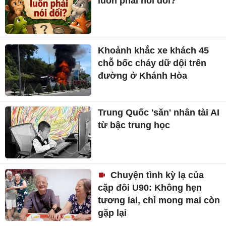
luôn phải nói dối?
Khoảnh khắc xe khách 45
chỗ bốc cháy dữ dội trên
đường ở Khánh Hòa
Trung Quốc 'săn' nhân tài AI
từ bậc trung học
Chuyện tình kỳ lạ của
cặp đôi U90: Không hẹn
tương lai, chỉ mong mai còn
gặp lại