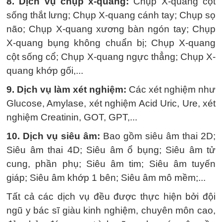
8. Dịch vụ chụp x-quang:
Chụp X-quang cột
sống thắt lưng; Chụp X-quang cánh tay; Chụp sọ
não; Chụp X-quang xương bàn ngón tay; Chụp
X-quang bụng không chuẩn bị; Chụp X-quang
cột sống cổ; Chụp X-quang ngực thẳng; Chụp X-
quang khớp gối,...
9. Dịch vụ làm xét nghiệm:
Các xét nghiệm như
Glucose, Amylase, xét nghiệm Acid Uric, Ure, xét
nghiệm Creatinin, GOT, GPT,...
10. Dịch vụ siêu âm:
Bao gồm siêu âm thai 2D;
Siêu âm thai 4D; Siêu âm ổ bụng; Siêu âm tử
cung, phần phụ; Siêu âm tim; Siêu âm tuyến
giáp; Siêu âm khớp 1 bên; Siêu âm mô mềm;...
Tất cả các dịch vụ đều được thực hiện bởi đội
ngũ y bác sĩ giàu kinh nghiệm, chuyên môn cao,