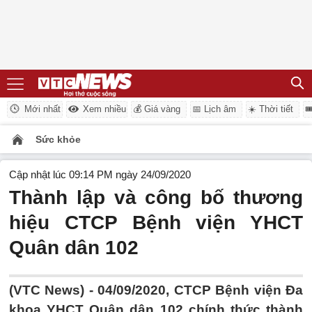
Mới nhất
Xem nhiều
💰 Giá vàng
📅 Lịch âm
☀️ Thời tiết

Sức khỏe
Cập nhật lúc 09:14 PM ngày 24/09/2020
Thành lập và công bố thương
hiệu CTCP Bệnh viện YHCT
Quân dân 102
(VTC News) -
04/09/2020, CTCP Bệnh viện Đa
khoa YHCT Quân dân 102 chính thức thành