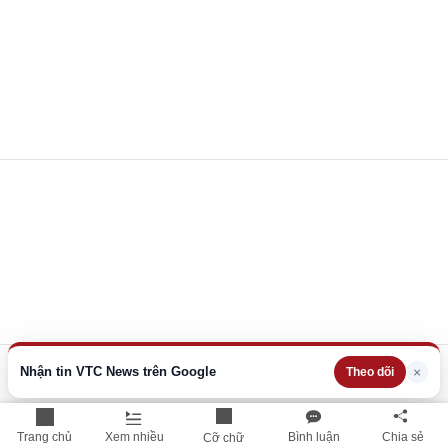
Nhận tin VTC News trên Google
×
Theo dõi
Trang chủ
Xem nhiều
Bình luận
Chia sẻ
Cỡ chữ