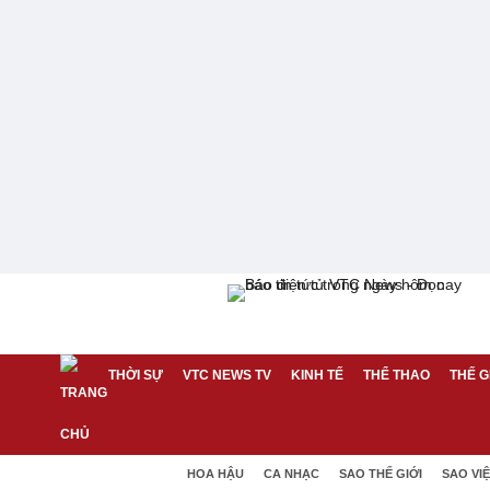
THỜI SỰ
VTC NEWS TV
KINH TẾ
THỂ THAO
THẾ G
HOA HẬU
CA NHẠC
SAO THẾ GIỚI
SAO VI