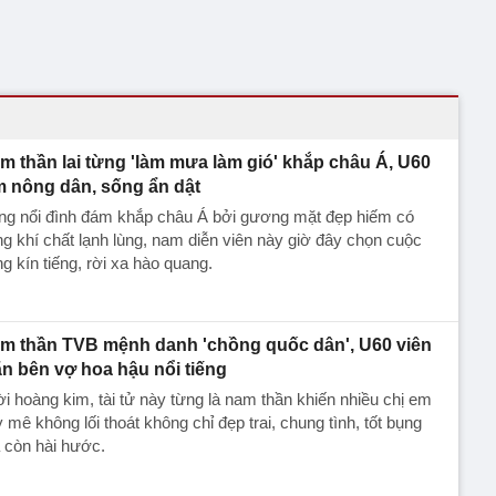
m thần lai từng 'làm mưa làm gió' khắp châu Á, U60
m nông dân, sống ẩn dật
ng nổi đình đám khắp châu Á bởi gương mặt đẹp hiếm có
g khí chất lạnh lùng, nam diễn viên này giờ đây chọn cuộc
g kín tiếng, rời xa hào quang.
m thần TVB mệnh danh 'chồng quốc dân', U60 viên
n bên vợ hoa hậu nổi tiếng
i hoàng kim, tài tử này từng là nam thần khiến nhiều chị em
 mê không lối thoát không chỉ đẹp trai, chung tình, tốt bụng
 còn hài hước.