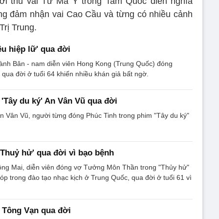
ời thủ vai Tư Mã Ý trong Tam Quốc diễn nghĩa
ng đảm nhận vai Cao Cầu và từng có nhiều cảnh
Trị Trung.
êu hiệp lữ' qua đời
ành Bân - nam diễn viên Hong Kong (Trung Quốc) đóng
 qua đời ở tuổi 64 khiến nhiều khán giả bất ngờ.
 'Tây du ký' An Vân Vũ qua đời
An Vân Vũ, người từng đóng Phúc Tinh trong phim "Tây du ký"
Thuỷ hử' qua đời vì bạo bệnh
ng Mai, diễn viên đóng vợ Tưởng Môn Thần trong "Thủy hử"
óp trong đào tạo nhạc kịch ở Trung Quốc, qua đời ở tuổi 61 vì
 Tông Vạn qua đời