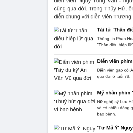
diễn viên Ngụy Tông Vạn - ngư
cũng qua đời. Trong Thủy Hử, ô
diễn chung với diễn viên Trương 
Tài tử 'Thần đi
Thông tin Phan Ho
"Thần điêu hiệp lữ"
Diễn viên phim
Diễn viên gạo cội 
qua đời ở tuổi 78.
Mỹ nhân phim '
Nữ nghệ sỹ Lưu Hồ
và có nhiều đóng g
bạo bệnh.
'Tư Mã Ý' Nguỵ