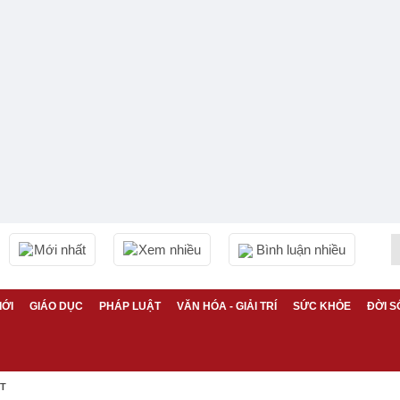
Mới nhất
Xem nhiều
Bình luận nhiều
IỚI
GIÁO DỤC
PHÁP LUẬT
VĂN HÓA - GIẢI TRÍ
SỨC KHỎE
ĐỜI S
ỆT