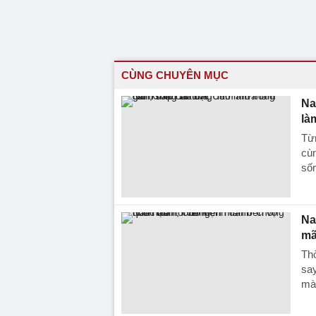
CÙNG CHUYÊN MỤC
Na
là
Từ
cùn
sốn
Na
mã
Thờ
say
mà