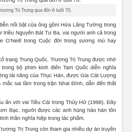
rương Trị Trung qua đời ở tuổi 70.
 diễn nổi bật của ông gồm Hứa Lăng Tường trong
ư triều Nguyên Bát Tư Ba, vai người anh cả trong
 O’Neill trong Cuộc đời trong sương mù hay
 cổ trang Trung Quốc, Trương Trị Trung được nhớ
 trong bộ phim kinh điển Tam Quốc diễn nghĩa
ướng tài năng của Thục Hán, được Gia Cát Lượng
mắc sai lầm trong trận Nhai Đình, dẫn đến thất
ấu ấn với vai Tiều Cái trong Thủy Hử (1998). Đây
 Sơn Bạc, người được các anh hùng hảo hán tôn
inh thần nghĩa hiệp trong tác phẩm.
 Trương Trị Trung còn tham gia nhiều dự án truyền