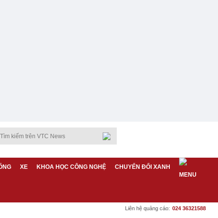
ỐNG
XE
KHOA HỌC CÔNG NGHỆ
CHUYỂN ĐỔI XANH
Liên hệ quảng cáo:
024 36321588