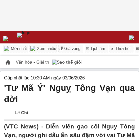
Mới nhất
Xem nhiều
💰 Giá vàng
📅 Lịch âm
☀️ Thời tiết

Văn hóa - Giải trí
Sao thế giới
Cập nhật lúc 10:30 AM ngày 03/06/2026
'Tư Mã Ý' Nguỵ Tông Vạn qua
đời
Lê Chi
(VTC News) -
Diễn viên gạo cội Ngụy Tông
Vạn, người ghi dấu ấn sâu đậm với vai Tư Mã