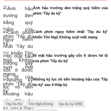
Ảnh hậu trường đen trắng quý hiếm của
phim 'Tây du ký'
Cảnh phim nguy hiểm nhất 'Tây du ký'
khiến Tôn Ngộ Không suýt mất mạng
Bí mật hậu trường gây sốc ít được hé lộ
của phim 'Tây du ký'
Những kỷ lục vô tiền khoáng hậu của 'Tây
du ký' sau 4 thập kỷ
Tây Du Ký
Tôn Ngộ Không
tây du ký 1986