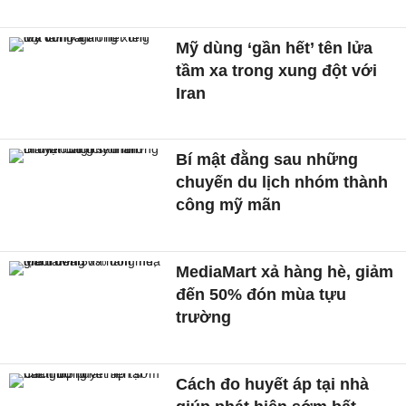
Mỹ dùng ‘gần hết’ tên lửa
tầm xa trong xung đột với
Iran
Bí mật đằng sau những
chuyến du lịch nhóm thành
công mỹ mãn
MediaMart xả hàng hè, giảm
đến 50% đón mùa tựu
trường
Cách đo huyết áp tại nhà