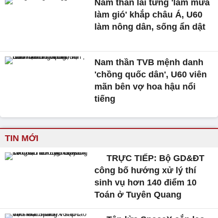
Nam thần lai từng 'làm mưa
làm gió' khắp châu Á, U60
làm nông dân, sống ẩn dật
Nam thần TVB mệnh danh
'chồng quốc dân', U60 viên
mãn bên vợ hoa hậu nổi
tiếng
TIN MỚI
TRỰC TIẾP: Bộ GD&ĐT
công bố hướng xử lý thí
sinh vụ hơn 140 điểm 10
Toán ở Tuyên Quang