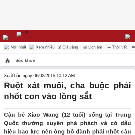
Mới nhất
Xem nhiều
💰 Giá vàng
📅 Lịch âm
☀️ Thời tiết

Sức khỏe
Xuất bản ngày 06/02/2015 10:12 AM
Ruột xát muối, cha buộc phải
nhốt con vào lồng sắt
Cậu bé Xiao Wang (12 tuổi) sống tại Trung
Quốc thường xuyên phá phách và có dấu
hiệu bạo lực nên ông bố đành phải nhốt cậu