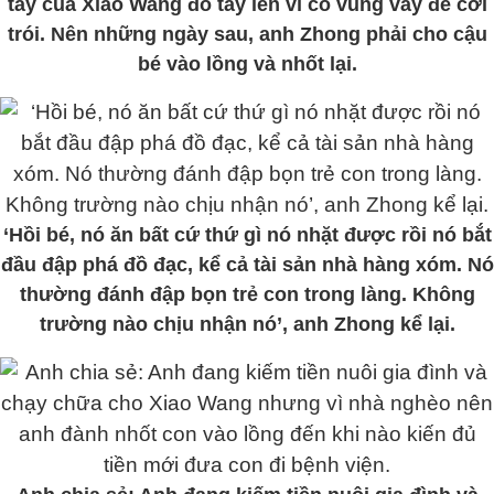
tay của Xiao Wang đỏ tấy lên vì cố vùng vẫy để cởi
trói. Nên những ngày sau, anh Zhong phải cho cậu
bé vào lồng và nhốt lại.
‘Hồi bé, nó ăn bất cứ thứ gì nó nhặt được rồi nó bắt
đầu đập phá đồ đạc, kể cả tài sản nhà hàng xóm. Nó
thường đánh đập bọn trẻ con trong làng. Không
trường nào chịu nhận nó’, anh Zhong kể lại.