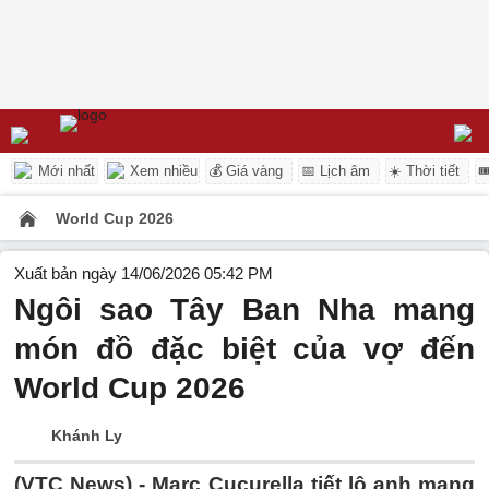
Mới nhất
Xem nhiều
💰 Giá vàng
📅 Lịch âm
☀️ Thời tiết

World Cup 2026
Xuất bản ngày 14/06/2026 05:42 PM
Ngôi sao Tây Ban Nha mang
món đồ đặc biệt của vợ đến
World Cup 2026
Khánh Ly
(VTC News) -
Marc Cucurella tiết lộ anh mang