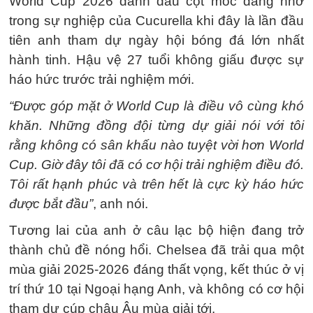
World Cup 2026 đánh dấu cột mốc đáng nhớ
trong sự nghiệp của Cucurella khi đây là lần đầu
tiên anh tham dự ngày hội bóng đá lớn nhất
hành tinh. Hậu vệ 27 tuổi không giấu được sự
háo hức trước trải nghiệm mới.
“Được góp mặt ở World Cup là điều vô cùng khó
khăn. Những đồng đội từng dự giải nói với tôi
rằng không có sân khấu nào tuyệt vời hơn World
Cup. Giờ đây tôi đã có cơ hội trải nghiệm điều đó.
Tôi rất hạnh phúc và trên hết là cực kỳ háo hức
được bắt đầu”
, anh nói.
Tương lai của anh ở câu lạc bộ hiện đang trở
thành chủ đề nóng hổi. Chelsea đã trải qua một
mùa giải 2025-2026 đáng thất vọng, kết thúc ở vị
trí thứ 10 tại Ngoại hạng Anh, và không có cơ hội
tham dự cúp châu Âu mùa giải tới.