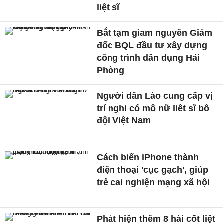
liệt sĩ
Bắt tạm giam nguyên Giám
đốc BQL đầu tư xây dựng
công trình dân dụng Hải
Phòng
Người dân Lào cung cấp vị
trí nghi có mộ nữ liệt sĩ bộ
đội Việt Nam
Cách biến iPhone thành
điện thoại 'cục gạch', giúp
trẻ cai nghiện mạng xã hội
Phát hiện thêm 8 hài cốt liệt