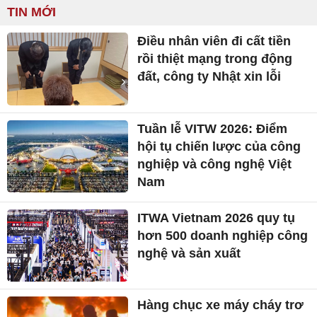
TIN MỚI
Điều nhân viên đi cất tiền
rồi thiệt mạng trong động
đất, công ty Nhật xin lỗi
Tuần lễ VITW 2026: Điểm
hội tụ chiến lược của công
nghiệp và công nghệ Việt
Nam
ITWA Vietnam 2026 quy tụ
hơn 500 doanh nghiệp công
nghệ và sản xuất
Hàng chục xe máy cháy trơ