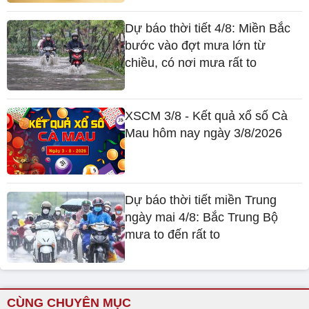
Dự báo thời tiết 4/8: Miền Bắc
bước vào đợt mưa lớn từ
chiều, có nơi mưa rất to
XSCM 3/8 - Kết quả xổ số Cà
Mau hôm nay ngày 3/8/2026
Dự báo thời tiết miền Trung
ngày mai 4/8: Bắc Trung Bộ
mưa to đến rất to
CÙNG CHUYÊN MỤC