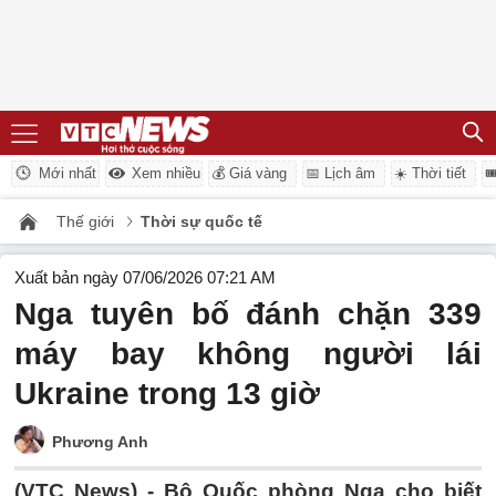
Mới nhất
Xem nhiều
💰 Giá vàng
📅 Lịch âm
☀️ Thời tiết

Thế giới
Thời sự quốc tế
Xuất bản ngày 07/06/2026 07:21 AM
Nga tuyên bố đánh chặn 339
máy bay không người lái
Ukraine trong 13 giờ
Phương Anh
(VTC News) -
Bộ Quốc phòng Nga cho biết