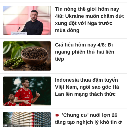
Tin nóng thế giới hôm nay
4/8: Ukraine muốn chấm dứt
xung đột với Nga trước
mùa đông
Giá tiêu hôm nay 4/8: Đi
ngang phiên thứ hai liên
tiếp
Indonesia thua đậm tuyển
Việt Nam, ngôi sao gốc Hà
Lan lên mạng thách thức
'Chung cư' nuôi lợn 26
tầng tạo nghịch lý khó tin ở