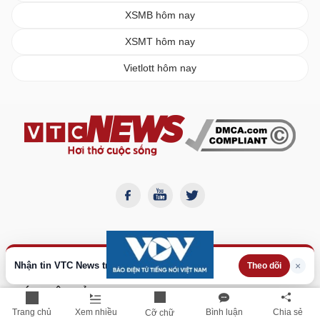
XSMB hôm nay
XSMT hôm nay
Vietlott hôm nay
Nhận tin VTC News trên Google
×
Theo dõi
BÁO ĐIỆN TỬ VTC NEWS
Cơ quan chủ quản:
Đài Tiếng nói Việt Nam
Trang chủ
Xem nhiều
Bình luận
Chia sẻ
Cỡ chữ