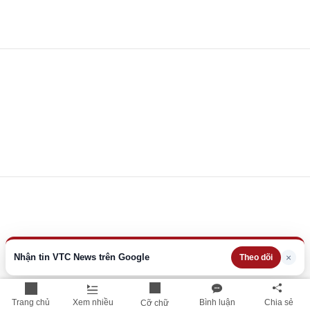
Nhận tin VTC News trên Google
×
Theo dõi
Trang chủ
Xem nhiều
Bình luận
Chia sẻ
Cỡ chữ