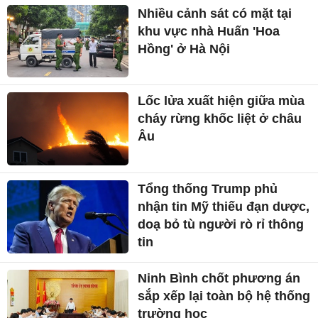
Nhiều cảnh sát có mặt tại
khu vực nhà Huấn 'Hoa
Hồng' ở Hà Nội
Lốc lửa xuất hiện giữa mùa
cháy rừng khốc liệt ở châu
Âu
Tổng thống Trump phủ
nhận tin Mỹ thiếu đạn dược,
doạ bỏ tù người rò rỉ thông
tin
Ninh Bình chốt phương án
sắp xếp lại toàn bộ hệ thống
trường học