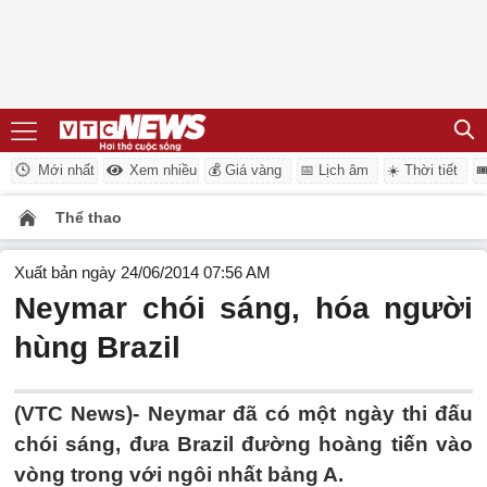
Mới nhất
Xem nhiều
💰 Giá vàng
📅 Lịch âm
☀️ Thời tiết

Thể thao
Xuất bản ngày 24/06/2014 07:56 AM
Neymar chói sáng, hóa người
hùng Brazil
(VTC News)- Neymar đã có một ngày thi đấu
chói sáng, đưa Brazil đường hoàng tiến vào
vòng trong với ngôi nhất bảng A.