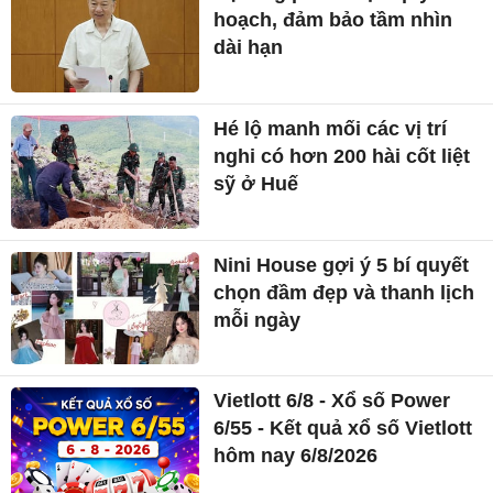
hoạch, đảm bảo tầm nhìn
dài hạn
Hé lộ manh mối các vị trí
nghi có hơn 200 hài cốt liệt
sỹ ở Huế
Nini House gợi ý 5 bí quyết
chọn đầm đẹp và thanh lịch
mỗi ngày
Vietlott 6/8 - Xổ số Power
6/55 - Kết quả xổ số Vietlott
hôm nay 6/8/2026