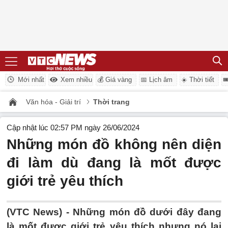
Mới nhất
Xem nhiều
💰 Giá vàng
📅 Lịch âm
☀️ Thời tiết

Văn hóa - Giải trí
Thời trang
Cập nhật lúc 02:57 PM ngày 26/06/2024
Những món đồ không nên diện
đi làm dù đang là mốt được
giới trẻ yêu thích
(VTC News) -
Những món đồ dưới đây đang
là mốt được giới trẻ yêu thích nhưng nó lại