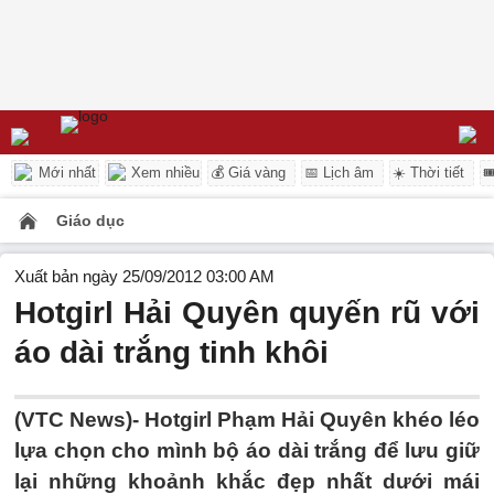
Mới nhất
Xem nhiều
💰 Giá vàng
📅 Lịch âm
☀️ Thời tiết

Giáo dục
Xuất bản ngày 25/09/2012 03:00 AM
Hotgirl Hải Quyên quyến rũ với
áo dài trắng tinh khôi
(VTC News)- Hotgirl Phạm Hải Quyên khéo léo
lựa chọn cho mình bộ áo dài trắng để lưu giữ
lại những khoảnh khắc đẹp nhất dưới mái