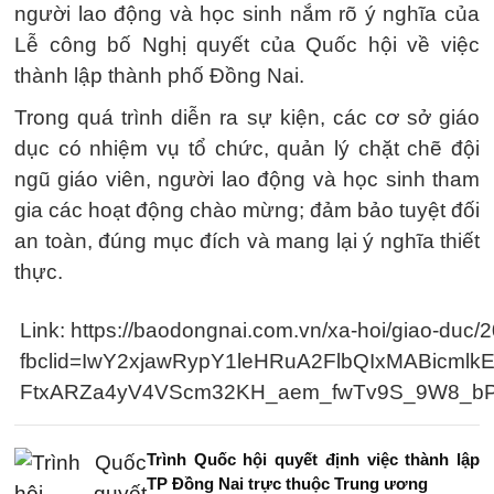
người lao động và học sinh nắm rõ ý nghĩa của
Lễ công bố Nghị quyết của Quốc hội về việc
thành lập thành phố Đồng Nai.
Trong quá trình diễn ra sự kiện, các cơ sở giáo
dục có nhiệm vụ tổ chức, quản lý chặt chẽ đội
ngũ giáo viên, người lao động và học sinh tham
gia các hoạt động chào mừng; đảm bảo tuyệt đối
an toàn, đúng mục đích và mang lại ý nghĩa thiết
thực.
Link: https://baodongnai.com.vn/xa-hoi/giao-duc
fbclid=IwY2xjawRypY1leHRuA2FlbQIxMABi
FtxARZa4yV4VScm32KH_aem_fwTv9S_9W8_b
Trình Quốc hội quyết định việc thành lập
TP Đồng Nai trực thuộc Trung ương