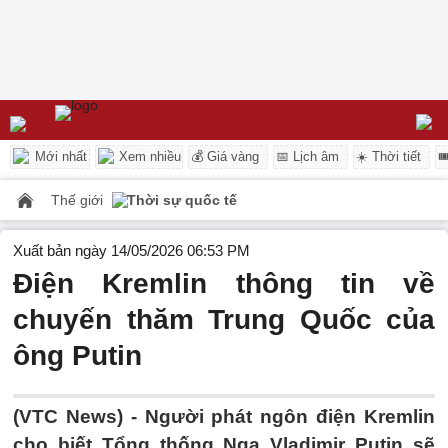
Mới nhất
Xem nhiều
💰 Giá vàng
📅 Lịch âm
☀️ Thời tiết

Thế giới
Thời sự quốc tế
Xuất bản ngày 14/05/2026 06:53 PM
Điện Kremlin thông tin về
chuyến thăm Trung Quốc của
ông Putin
(VTC News) -
Người phát ngôn điện Kremlin
cho biết Tổng thống Nga Vladimir Putin sẽ