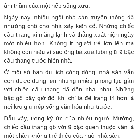
âm thầm của một nếp sống xưa.
Ngày nay, nhiều ngôi nhà sàn truyền thống đã
nhường chỗ cho nhà xây kiên cố. Những chiếc
cầu thang xi măng lạnh và thẳng xuất hiện ngày
một nhiều hơn. Không ít người trẻ lớn lên mà
không còn hiểu vì sao ông bà xưa luôn giữ 9 bậc
cầu thang trước hiên nhà.
Ở một số bản du lịch cộng đồng, nhà sàn vẫn
còn được dựng lên nhưng nhiều phong tục gắn
với chiếc cầu thang đã dần phai nhạt. Những
bậc gỗ bây giờ đôi khi chỉ là để trang trí hơn là
nơi lưu giữ nếp sống văn hóa như trước.
Dẫu vậy, trong ký ức của nhiều người Mường,
chiếc cầu thang gỗ với 9 bậc quen thuộc vẫn là
một phần không thể thiếu của ngôi nhà sàn.