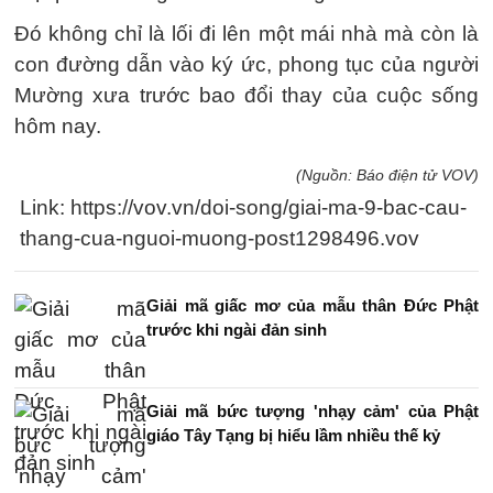
Đó không chỉ là lối đi lên một mái nhà mà còn là
con đường dẫn vào ký ức, phong tục của người
Mường xưa trước bao đổi thay của cuộc sống
hôm nay.
(Nguồn: Báo điện tử VOV)
Link: https://vov.vn/doi-song/giai-ma-9-bac-cau-
thang-cua-nguoi-muong-post1298496.vov
Giải mã giấc mơ của mẫu thân Đức Phật
trước khi ngài đản sinh
Giải mã bức tượng 'nhạy cảm' của Phật
giáo Tây Tạng bị hiểu lầm nhiều thế kỷ