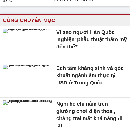
CÙNG CHUYÊN MỤC
Vì sao người Hàn Quốc
'nghiện' phẫu thuật thẩm mỹ
đến thế?
Ếch tẩm kháng sinh và góc
khuất ngành ẩm thực tỷ
USD ở Trung Quốc
Nghỉ hè chỉ nằm trên
giường chơi điện thoại,
chàng trai mất khả năng đi
lại