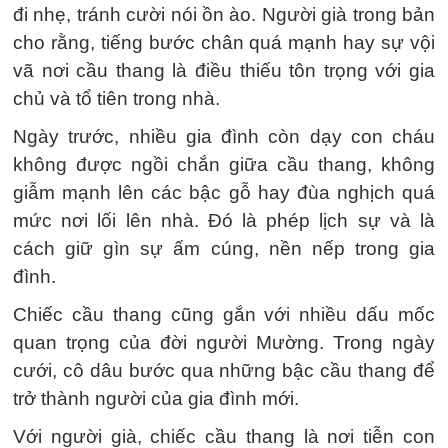
đi nhẹ, tránh cười nói ồn ào. Người già trong bản
cho rằng, tiếng bước chân quá mạnh hay sự vội
vã nơi cầu thang là điều thiếu tôn trọng với gia
chủ và tổ tiên trong nhà.
Ngày trước, nhiều gia đình còn dạy con cháu
không được ngồi chắn giữa cầu thang, không
giẫm mạnh lên các bậc gỗ hay đùa nghịch quá
mức nơi lối lên nhà. Đó là phép lịch sự và là
cách giữ gìn sự ấm cúng, nền nếp trong gia
đình.
Chiếc cầu thang cũng gắn với nhiều dấu mốc
quan trọng của đời người Mường. Trong ngày
cưới, cô dâu bước qua những bậc cầu thang để
trở thành người của gia đình mới.
Với người già, chiếc cầu thang là nơi tiễn con