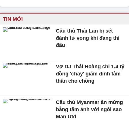
TIN MỚI
Cầu thủ Thái Lan bị sét
đánh tử vong khi đang thi
đấu
Vợ DJ Thái Hoàng chi 1,4 tỷ
đồng 'chạy' giám định tâm
thần cho chồng
Cầu thủ Myanmar ăn mừng
bằng tấm ảnh với ngôi sao
Man Utd