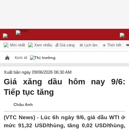
Mới nhất
Xem nhiều
💰 Giá vàng
📅 Lịch âm
☀️ Thời tiết

Kinh tế
Thị trường
Xuất bản ngày 09/06/2026 06:30 AM
Giá xăng dầu hôm nay 9/6:
Tiếp tục tăng
Châu Anh
(VTC News) -
Lúc 6h ngày 9/6, giá dầu WTI ở
mức 91,32 USD/thùng, tăng 0,02 USD/thùng,