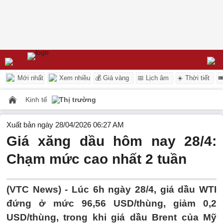
Mới nhất
Xem nhiều
💰 Giá vàng
📅 Lịch âm
☀️ Thời tiết

Kinh tế
Thị trường
Xuất bản ngày 28/04/2026 06:27 AM
Giá xăng dầu hôm nay 28/4:
Chạm mức cao nhất 2 tuần
(VTC News) -
Lúc 6h ngày 28/4, giá dầu WTI
đứng ở mức 96,56 USD/thùng, giảm 0,2
USD/thùng, trong khi giá dầu Brent của Mỹ