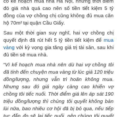
có kế hoạch mua nhà Hà Nội, nhưng thời điểm
đó giá nhà quá cao nên số tiền tiết kiệm 5 tỷ
đồng của vợ chồng chị cũng không đủ mua căn
hộ 70m² tại quận Cầu Giấy.
Sau một thời gian suy nghĩ, hai vợ chồng chị
quyết định đã rút hết 5 tỷ tiền tiết kiệm để
mua
vàng
với kỳ vọng gia tăng giá trị tài sản, sau khi
đủ tiền sẽ mua nhà.
“
Vì kế hoạch mua nhà nên dù hai vợ chồng tôi
đã tính đến chuyện mua vàng từ lúc giá 120 triệu
đồng/lượng, nhưng vẫn trì hoãn không mua.
Nhưng sau đó giá ngày càng cao khiến vợ
chồng tôi tiếc nuối. Thời điểm giá lên áp sát 190
triệu đồng/lượng thì chúng tôi quyết không bàn
lùi nữa, bao nhiêu cơ hội đã bị bỏ qua, nếu tiếp
tục đắn đo sẽ lại tiếc nuối, nên chúng tôi quyết