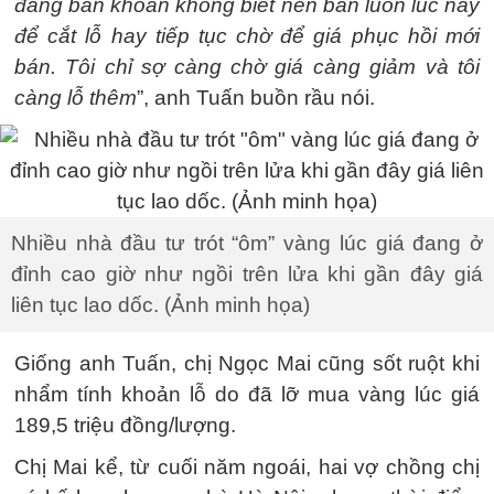
đang băn khoăn không biết nên bán luôn lúc này
để cắt lỗ hay tiếp tục chờ để giá phục hồi mới
bán. Tôi chỉ sợ càng chờ giá càng giảm và tôi
càng lỗ thêm
”, anh Tuấn buồn rầu nói.
Nhiều nhà đầu tư trót “ôm” vàng lúc giá đang ở
đỉnh cao giờ như ngồi trên lửa khi gần đây giá
liên tục lao dốc. (Ảnh minh họa)
Giống anh Tuấn, chị Ngọc Mai cũng sốt ruột khi
nhẩm tính khoản lỗ do đã lỡ mua vàng lúc giá
189,5 triệu đồng/lượng.
Chị Mai kể, từ cuối năm ngoái, hai vợ chồng chị