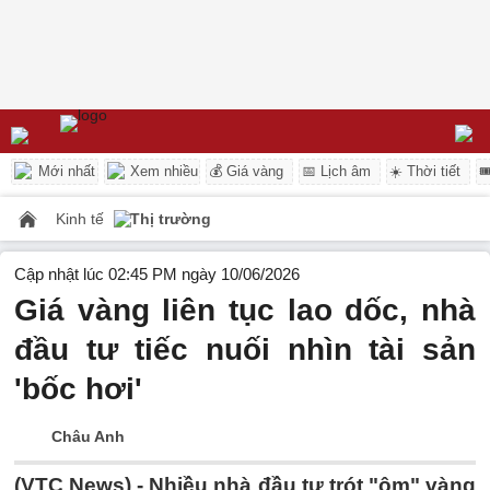
Mới nhất
Xem nhiều
💰 Giá vàng
📅 Lịch âm
☀️ Thời tiết

Kinh tế
Thị trường
Cập nhật lúc 02:45 PM ngày 10/06/2026
Giá vàng liên tục lao dốc, nhà
đầu tư tiếc nuối nhìn tài sản
'bốc hơi'
Châu Anh
(VTC News) -
Nhiều nhà đầu tư trót "ôm" vàng