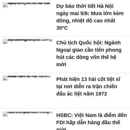
Dự báo thời tiết Hà Nội
ngày mai 5/8: Mưa lớn kèm
dông, nhiệt độ cao nhất
30°C
Chủ tịch Quốc hội: Ngành
Ngoại giao cần tiên phong
hút các dòng vốn thế hệ
mới
Phát hiện 13 hài cốt liệt sĩ
tại nơi diễn ra trận chiến
đấu ác liệt năm 1972
HSBC: Việt Nam là điểm đến
FDI hấp dẫn hàng đầu thế
giới