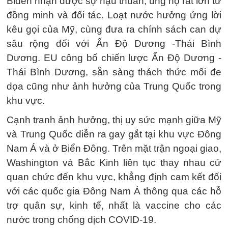
Biden nhận được sự hậu thuẫn, ủng hộ rất lớn từ
đồng minh và đối tác. Loạt nước hưởng ứng lời
kêu gọi của Mỹ, cùng đưa ra chính sách can dự
sâu rộng đối với Ấn Độ Dương -Thái Bình
Dương. EU công bố chiến lược Ấn Độ Dương -
Thái Bình Dương, sẵn sàng thách thức mối đe
dọa cũng như ảnh hưởng của Trung Quốc trong
khu vực.
Cạnh tranh ảnh hưởng, thị uy sức mạnh giữa Mỹ
và Trung Quốc diễn ra gay gắt tại khu vực Đông
Nam Á và ở Biển Đông. Trên mặt trận ngoại giao,
Washington và Bắc Kinh liên tục thay nhau cử
quan chức đến khu vực, khẳng định cam kết đối
với các quốc gia Đông Nam Á thông qua các hỗ
trợ quân sự, kinh tế, nhất là vaccine cho các
nước trong chống dịch COVID-19.