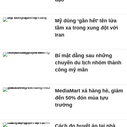
Mỹ dùng ‘gần hết’ tên lửa
tầm xa trong xung đột với
Iran
Bí mật đằng sau những
chuyến du lịch nhóm thành
công mỹ mãn
MediaMart xả hàng hè, giảm
đến 50% đón mùa tựu
trường
Cách đo huyết áp tại nhà