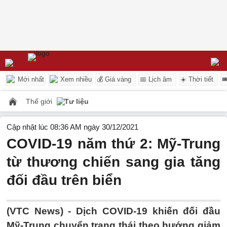
Mới nhất
Xem nhiều
💰 Giá vàng
📅 Lịch âm
☀️ Thời tiết

Thế giới
Tư liệu
Cập nhật lúc 08:36 AM ngày 30/12/2021
COVID-19 năm thứ 2: Mỹ-Trung
từ thương chiến sang gia tăng
đối đầu trên biển
(VTC News) -
Dịch COVID-19 khiến đối đầu
Mỹ-Trung chuyển trạng thái theo hướng giảm