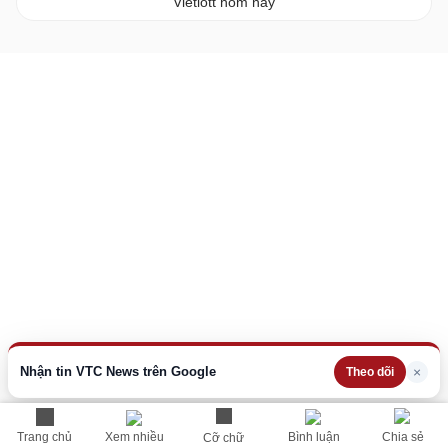
Vietlott hôm nay
Nhận tin VTC News trên Google
×
Theo dõi
Trang chủ
Xem nhiều
Bình luận
Chia sẻ
Cỡ chữ