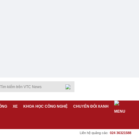
ỐNG
XE
KHOA HỌC CÔNG NGHỆ
CHUYỂN ĐỔI XANH
Liên hệ quảng cáo:
024 36321588