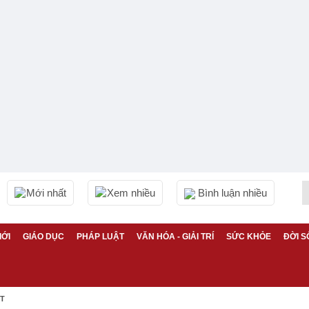
Mới nhất
Xem nhiều
Bình luận nhiều
IỚI
GIÁO DỤC
PHÁP LUẬT
VĂN HÓA - GIẢI TRÍ
SỨC KHỎE
ĐỜI S
ỆT