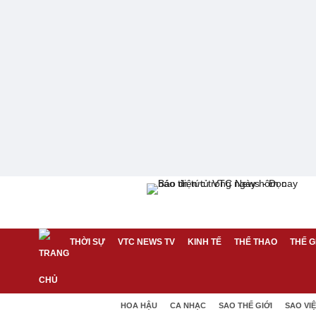
THỜI SỰ
VTC NEWS TV
KINH TẾ
THỂ THAO
THẾ G
HOA HẬU
CA NHẠC
SAO THẾ GIỚI
SAO VI