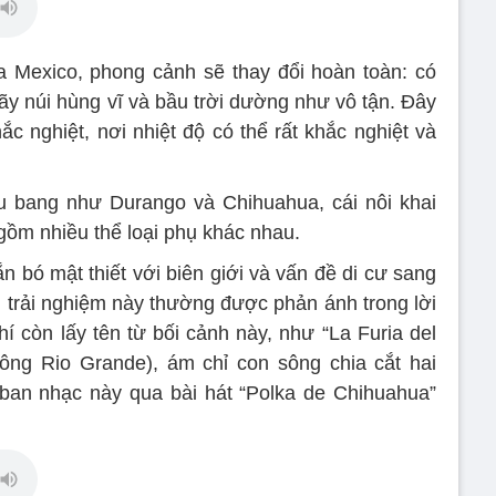
a Mexico, phong cảnh sẽ thay đổi hoàn toàn: có
y núi hùng vĩ và bầu trời dường như vô tận. Đây
c nghiệt, nơi nhiệt độ có thể rất khắc nghiệt và
ểu bang như Durango và Chihuahua, cái nôi khai
gồm nhiều thể loại phụ khác nhau.
 bó mật thiết với biên giới và vấn đề di cư sang
g trải nghiệm này thường được phản ánh trong lời
í còn lấy tên từ bối cảnh này, như “La Furia del
ông Rio Grande), ám chỉ con sông chia cắt hai
 ban nhạc này qua bài hát “Polka de Chihuahua”