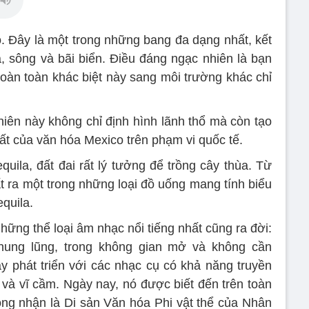
o. Đây là một trong những bang đa dạng nhất, kết
a, sông và bãi biển. Điều đáng ngạc nhiên là bạn
hoàn toàn khác biệt này sang môi trường khác chỉ
hiên này không chỉ định hình lãnh thổ mà còn tạo
hất của văn hóa Mexico trên phạm vi quốc tế.
quila, đất đai rất lý tưởng để trồng cây thùa. Từ
t ra một trong những loại đồ uống mang tính biểu
quila.
hững thể loại âm nhạc nổi tiếng nhất cũng ra đời:
thung lũng, trong không gian mở và không cần
ày phát triển với các nhạc cụ có khả năng truyền
 và vĩ cầm. Ngày nay, nó được biết đến trên toàn
g nhận là Di sản Văn hóa Phi vật thể của Nhân