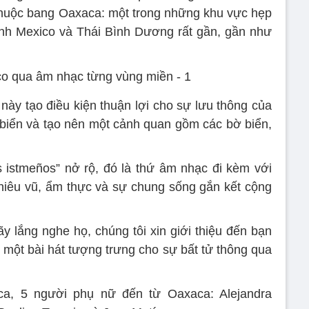
thuộc bang Oaxaca: một trong những khu vực hẹp
ịnh Mexico và Thái Bình Dương rất gần, gần như
này tạo điều kiện thuận lợi cho sự lưu thông của
 biển và tạo nên một cảnh quan gồm các bờ biển,
es istmeños” nở rộ, đó là thứ âm nhạc đi kèm với
hiêu vũ, ẩm thực và sự chung sống gắn kết cộng
ãy lắng nghe họ, chúng tôi xin giới thiệu đến bạn
, một bài hát tượng trưng cho sự bất tử thông qua
ca, 5 người phụ nữ đến từ Oaxaca: Alejandra