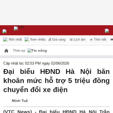
Mới nhất
Xem nhiều
💰 Giá vàng
📅 Lịch âm
☀️ Thời tiết

Thời sự
Tin nóng
Cập nhật lúc 02:53 PM ngày 02/06/2026
Đại biểu HĐND Hà Nội băn
khoăn mức hỗ trợ 5 triệu đồng
chuyển đổi xe điện
Minh Tuệ
(VTC News) -
Đại biểu HĐND Hà Nội Trần