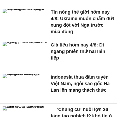
Tin nóng thế giới hôm nay
4/8: Ukraine muốn chấm dứt
xung đột với Nga trước
mùa đông
Giá tiêu hôm nay 4/8: Đi
ngang phiên thứ hai liên
tiếp
Indonesia thua đậm tuyển
Việt Nam, ngôi sao gốc Hà
Lan lên mạng thách thức
'Chung cư' nuôi lợn 26
tầng tạo nghịch lý khó tin ở