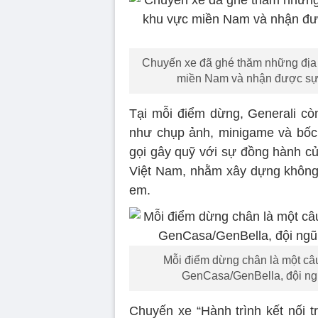
Chuyến xe đã ghé thăm những địa đ
miền Nam và nhận được sự h
Tại mỗi điểm dừng, Generali c
như chụp ảnh, minigame và bốc
gọi gây quỹ với sự đồng hành c
Việt Nam, nhằm xây dựng không g
em.
Mỗi điểm dừng chân là một câu
GenCasa/GenBella, đội ngũ
Chuyến xe “Hành trình kết nối t