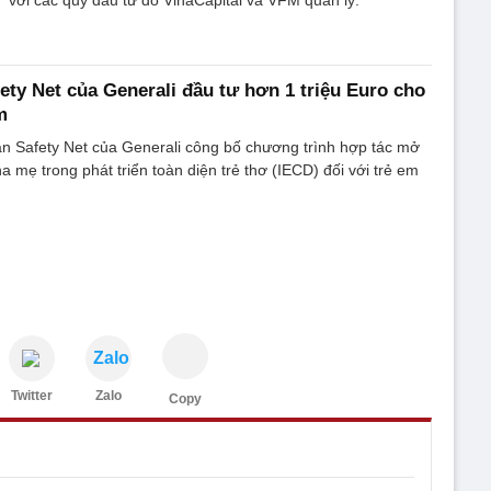
với các quỹ đầu tư do VinaCapital và VFM quản lý.
ty Net của Generali đầu tư hơn 1 triệu Euro cho
m
 Safety Net của Generali công bố chương trình hợp tác mở
 mẹ trong phát triển toàn diện trẻ thơ (IECD) đối với trẻ em
Zalo
Twitter
Zalo
Copy