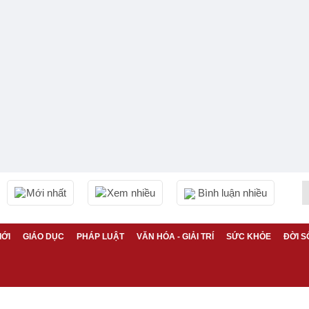
Mới nhất
Xem nhiều
Bình luận nhiều
IỚI
GIÁO DỤC
PHÁP LUẬT
VĂN HÓA - GIẢI TRÍ
SỨC KHỎE
ĐỜI S