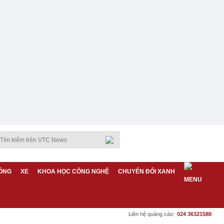
ỐNG
XE
KHOA HỌC CÔNG NGHỆ
CHUYỂN ĐỔI XANH
Liên hệ quảng cáo:
024 36321588