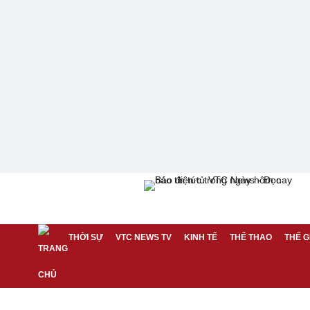
THỜI SỰ
VTC NEWS TV
KINH TẾ
THỂ THAO
THẾ G