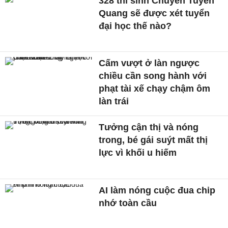
328 thí sinh Chuyên Tuyên
Quang sẽ được xét tuyển
đại học thế nào?
Cấm vượt ở làn ngược
chiều cần song hành với
phạt tài xế chạy chậm ôm
làn trái
Tưởng cận thị và nóng
trong, bé gái suýt mất thị
lực vì khối u hiếm
AI làm nóng cuộc đua chip
nhớ toàn cầu