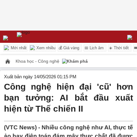
Mới nhất
Xem nhiều
💰 Giá vàng
📅 Lịch âm
☀️ Thời tiết

Khoa học - Công nghệ
Khám phá
Xuất bản ngày 14/05/2026 01:15 PM
Công nghệ hiện đại 'cũ' hơn
bạn tưởng: AI bắt đầu xuất
hiện từ Thế chiến II
(VTC News) -
Nhiều công nghệ như AI, thực tế
ảo hay điện toán đám mây thực chất đã được