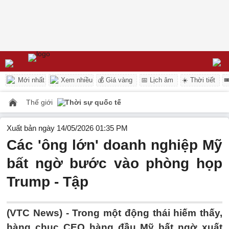
Mới nhất
Xem nhiều
💰 Giá vàng
📅 Lịch âm
☀️ Thời tiết

Thế giới
Thời sự quốc tế
Xuất bản ngày 14/05/2026 01:35 PM
Các 'ông lớn' doanh nghiệp Mỹ
bất ngờ bước vào phòng họp
Trump - Tập
(VTC News) -
Trong một động thái hiếm thấy,
hàng chục CEO hàng đầu Mỹ bất ngờ xuất