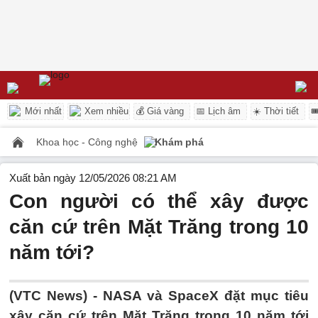
Mới nhất
Xem nhiều
💰 Giá vàng
📅 Lịch âm
☀️ Thời tiết

Khoa học - Công nghệ
Khám phá
Xuất bản ngày 12/05/2026 08:21 AM
Con người có thể xây được
căn cứ trên Mặt Trăng trong 10
năm tới?
(VTC News) -
NASA và SpaceX đặt mục tiêu
xây căn cứ trên Mặt Trăng trong 10 năm tới