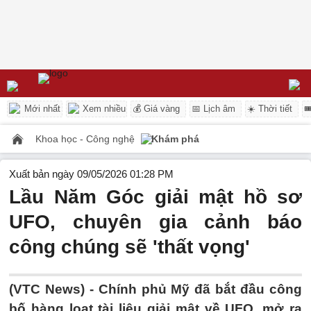
Mới nhất
Xem nhiều
💰 Giá vàng
📅 Lịch âm
☀️ Thời tiết

Khoa học - Công nghệ
Khám phá
Xuất bản ngày 09/05/2026 01:28 PM
Lầu Năm Góc giải mật hồ sơ
UFO, chuyên gia cảnh báo
công chúng sẽ 'thất vọng'
(VTC News) -
Chính phủ Mỹ đã bắt đầu công
bố hàng loạt tài liệu giải mật về UFO, mở ra