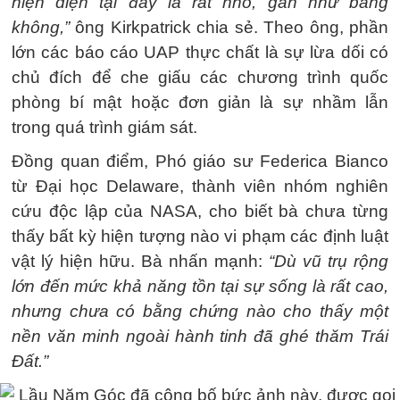
hiện diện tại đây là rất nhỏ, gần như bằng
không,”
ông Kirkpatrick chia sẻ. Theo ông, phần
lớn các báo cáo UAP thực chất là sự lừa dối có
chủ đích để che giấu các chương trình quốc
phòng bí mật hoặc đơn giản là sự nhầm lẫn
trong quá trình giám sát.
Đồng quan điểm, Phó giáo sư Federica Bianco
từ Đại học Delaware, thành viên nhóm nghiên
cứu độc lập của NASA, cho biết bà chưa từng
thấy bất kỳ hiện tượng nào vi phạm các định luật
vật lý hiện hữu. Bà nhấn mạnh:
“Dù vũ trụ rộng
lớn đến mức khả năng tồn tại sự sống là rất cao,
nhưng chưa có bằng chứng nào cho thấy một
nền văn minh ngoài hành tinh đã ghé thăm Trái
Đất.”