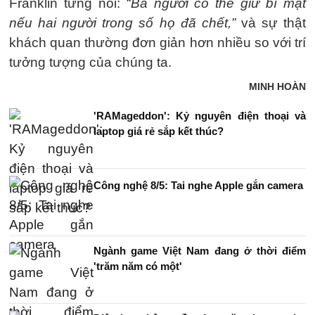
Franklin từng nói: “
Ba người có thể giữ bí mật
nếu hai người trong số họ đã chết,”
và sự thật
khách quan thường đơn giản hơn nhiều so với trí
tưởng tượng của chúng ta.
MINH HOÀN
'RAMageddon': Kỷ nguyên điện thoại và
laptop giá rẻ sắp kết thúc?
Công nghệ 8/5: Tai nghe Apple gắn camera
Ngành game Việt Nam đang ở thời điểm
'trăm năm có một'