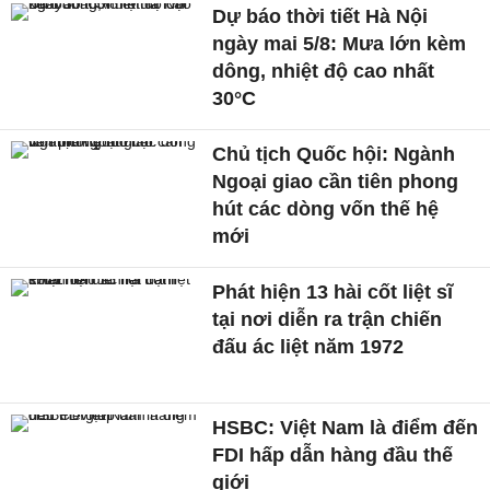
Dự báo thời tiết Hà Nội
ngày mai 5/8: Mưa lớn kèm
dông, nhiệt độ cao nhất
30°C
Chủ tịch Quốc hội: Ngành
Ngoại giao cần tiên phong
hút các dòng vốn thế hệ
mới
Phát hiện 13 hài cốt liệt sĩ
tại nơi diễn ra trận chiến
đấu ác liệt năm 1972
HSBC: Việt Nam là điểm đến
FDI hấp dẫn hàng đầu thế
giới