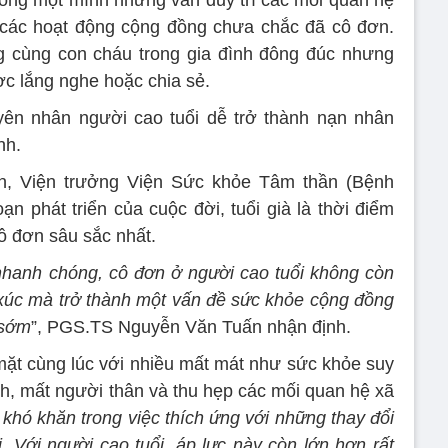
ống một mình nhưng vẫn duy trì các mối quan hệ
 các hoạt động cộng đồng chưa chắc đã cô đơn.
g cùng con cháu trong gia đình đông đúc nhưng
ợc lắng nghe hoặc chia sẻ.
ên nhân người cao tuổi dễ trở thành nạn nhân
nh.
, Viện trưởng Viện Sức khỏe Tâm thần (Bệnh
ạn phát triển của cuộc đời, tuổi già là thời điểm
ô đơn sâu sắc nhất.
 nhanh chóng, cô đơn ở người cao tuổi không còn
 xúc mà trở thành một vấn đề sức khỏe cộng đồng
 sớm
”, PGS.TS Nguyễn Văn Tuấn nhận định.
mặt cùng lúc với nhiều mất mát như sức khỏe suy
nh, mất người thân và thu hẹp các mối quan hệ xã
khó khăn trong việc thích ứng với những thay đổi
. Với người cao tuổi, áp lực này còn lớn hơn rất