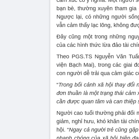
cảm xúc có ý nghĩa. Một người s
bạn bè, thường xuyên tham gia
Ngược lại, có những người sốn
vẫn cảm thấy lạc lõng, không đư
Đây cũng một trong những nguy
của các hình thức lừa đảo tài chí
Theo PGS.TS Nguyễn Văn Tuấn
viện Bạch Mai), trong các giai đo
con người dễ trải qua cảm giác c
“
Trong bối cảnh xã hội thay đổi
đơn thuần là một trạng thái cảm
cần được quan tâm và can thiệp
Người cao tuổi thường phải đối 
giảm, nghỉ hưu, khó khăn tài chí
hội. “
Ngay cả người trẻ cũng gặp 
nhanh chóng của xã hội hiện đại