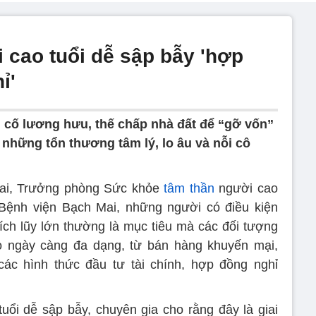
 cao tuổi dễ sập bẫy 'hợp
ỉ'
 cố lương hưu, thế chấp nhà đất để “gỡ vốn”
 những tổn thương tâm lý, lo âu và nỗi cô
ai, Trưởng phòng Sức khỏe
tâm thần
người cao
 Bệnh viện Bạch Mai, những người có điều kiện
tích lũy lớn thường là mục tiêu mà các đối tượng
rò ngày càng đa dạng, từ bán hàng khuyến mại,
ác hình thức đầu tư tài chính, hợp đồng nghỉ
uổi dễ sập bẫy, chuyên gia cho rằng đây là giai