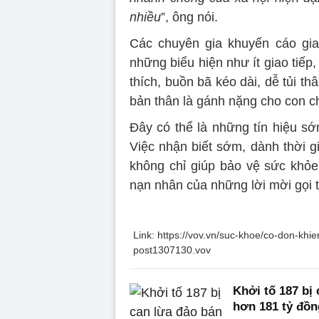
nhiều
”, ông nói.
Các chuyên gia khuyến cáo gia 
những biểu hiện như ít giao tiếp,
thích, buồn bã kéo dài, dễ tủi t
bản thân là gánh nặng cho con c
Đây có thể là những tín hiệu sớ
Việc nhận biết sớm, dành thời g
không chỉ giúp bảo vệ sức khỏe 
nạn nhân của những lời mời gọi 
Link: https://vov.vn/suc-khoe/co-don-kh
post1307130.vov
Khởi tố 187 bị
hơn 181 tỷ đồn