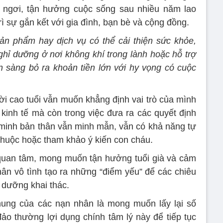
ngơi, tận hưởng cuộc sống sau nhiều năm lao
rì sự gắn kết với gia đình, bạn bè và cộng đồng.
ản phẩm hay dịch vụ có thể cải thiện sức khỏe,
ghỉ dưỡng ở nơi không khí trong lành hoặc hỗ trợ
ẵn sàng bỏ ra khoản tiền lớn với hy vọng có cuộc
ời cao tuổi vẫn muốn khẳng định vai trò của mình
 kinh tế mà còn trong việc đưa ra các quyết định
minh bản thân vẫn minh mẫn, vẫn có khả năng tự
huộc hoặc tham khảo ý kiến con cháu.
quan tâm, mong muốn tận hưởng tuổi già và cảm
thân vô tình tạo ra những “điểm yếu” để các chiêu
 dưỡng khai thác.
ung của các nạn nhân là mong muốn lấy lại số
đảo thường lợi dụng chính tâm lý này để tiếp tục