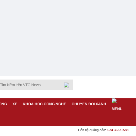
ỐNG
XE
KHOA HỌC CÔNG NGHỆ
CHUYỂN ĐỔI XANH
Liên hệ quảng cáo:
024 36321588