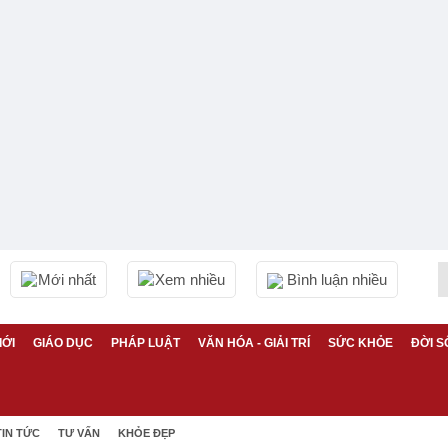
Mới nhất
Xem nhiều
Bình luận nhiều
IỚI
GIÁO DỤC
PHÁP LUẬT
VĂN HÓA - GIẢI TRÍ
SỨC KHỎE
ĐỜI S
TIN TỨC
TƯ VẤN
KHỎE ĐẸP