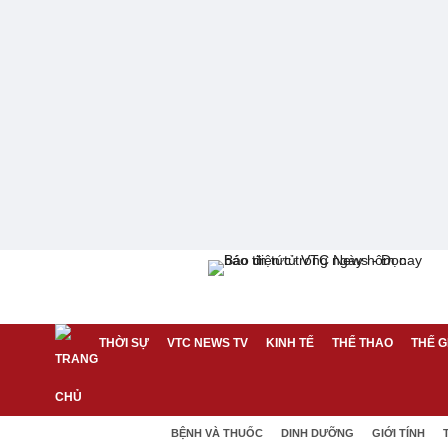
THỜI SỰ
VTC NEWS TV
KINH TẾ
THỂ THAO
THẾ G
BỆNH VÀ THUỐC
DINH DƯỠNG
GIỚI TÍNH