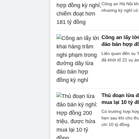
Công an Hà Nội khở
nhượng kỳ nghỉ có 
Công an lấy lờ
đảo bán hợp đ
Liên quan đến vụ '
đã khởi tố 21 vụ án
Thủ đoạn lừa đ
mua lại 10 tỷ 
Có trường hợp hợp 
hẹn sau khi cho th
chí 10 tỷ đồng.