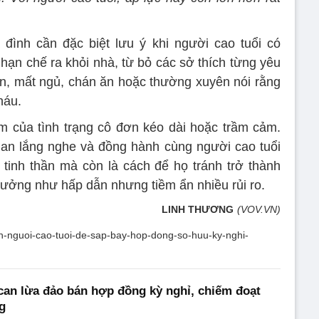
đình cần đặc biệt lưu ý khi người cao tuổi có
 hạn chế ra khỏi nhà, từ bỏ các sở thích từng yêu
hân, mất ngủ, chán ăn hoặc thường xuyên nói rằng
háu.
m của tình trạng cô đơn kéo dài hoặc trầm cảm.
ian lắng nghe và đồng hành cùng người cao tuổi
tinh thần mà còn là cách để họ tránh trở thành
tưởng như hấp dẫn nhưng tiềm ẩn nhiều rủi ro.
LINH THƯƠNG
(VOV.VN)
ien-nguoi-cao-tuoi-de-sap-bay-hop-dong-so-huu-ky-nghi-
 can lừa đảo bán hợp đồng kỳ nghỉ, chiếm đoạt
g